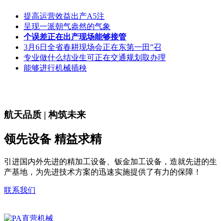
提高运营效益出产A5注
呈现一派朝气盎然的气象
个误差正在出产现场能够接管
3月6日全省春耕现场会正在东第一田”召
专业做什么结业生可正在交通规划取办理
能够进行机械插秧
航天品质 | 构筑未来
领先设备 精益求精
引进国内外先进的精加工设备、钣金加工设备，造就先进的生
产基地，为先进技术方案的迅速实施提供了有力的保障！
联系我们