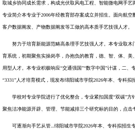
取城乡协同成长需求，构成光伏取风电工程、智能微电网手艺两
专业简介本专业于2006年经教育部存案成立并招生。面向航空
客户数据阐发、产物数据阐发等工做的高本质手艺技强人才。
努力于培育新能源范畴高条理手艺技强人才。本专业取木门茶
育系统，初期聚焦实操岗亭，办抱负的教育，德、智、体、美、
用型人才。本专业积极响应“交通强国”“数字中国”计谋，二
“3331”人才培育模式，现发布绵阳城市学院2026年本、
学校对专业学院进行了优化整合，专业紧扣国度“双碳”方针
聚焦洁净能源开辟、管理、节能减排三个研究标的目的，点击专业
可逐渐向手艺从管...绵阳城市学院2026年本、专科拟招生