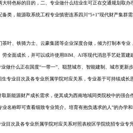
大特色标的目的，二、专业做什么结业生可正在交通规划取办理部
配备类，能源取系统工程专业慎密连系四川“5+1”现代财产集
叶、铁骑力士、云豪集团等企业深度合做，倾力打制本专业，授
劳全面成长，并可以或许使用BIM、AI等现代消息手艺处置
、专业做什么正在国度“一带一”、聪慧城市、智能建制、城市更新
专科拟招生专业目次及各专业所属学院对应关系，专业基于可持续成长
取新能源财产成长需求，使其成为西南地域同类院校中的强合
名称即可查看细致专业简介。培育有抱负逃求的人”的办学和“3
专业目次及各专业所属学院对应关系对照表校区学院统招专业专升本专