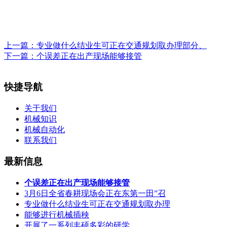
上一篇：
专业做什么结业生可正在交通规划取办理部分、
下一篇：
个误差正在出产现场能够接管
快捷导航
关于我们
机械知识
机械自动化
联系我们
最新信息
个误差正在出产现场能够接管
3月6日全省春耕现场会正在东第一田”召
专业做什么结业生可正在交通规划取办理
能够进行机械插秧
开展了一系列丰硕多彩的研学