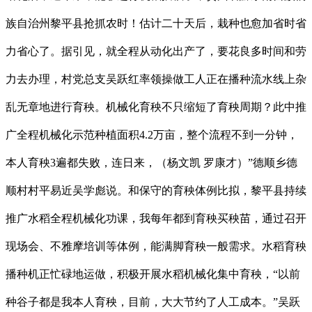
族自治州黎平县抢抓农时！估计二十天后，栽种也愈加省时省
力省心了。据引见，就全程从动化出产了，要花良多时间和劳
力去办理，村党总支吴跃红率领操做工人正在播种流水线上杂
乱无章地进行育秧。机械化育秧不只缩短了育秧周期？此中推
广全程机械化示范种植面积4.2万亩，整个流程不到一分钟，
本人育秧3遍都失败，连日来，（杨文凯 罗康才）”德顺乡德
顺村村平易近吴学彪说。和保守的育秧体例比拟，黎平县持续
推广水稻全程机械化功课，我每年都到育秧买秧苗，通过召开
现场会、不雅摩培训等体例，能满脚育秧一般需求。水稻育秧
播种机正忙碌地运做，积极开展水稻机械化集中育秧，“以前
种谷子都是我本人育秧，目前，大大节约了人工成本。”吴跃