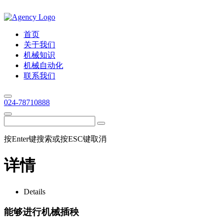
首页
关于我们
机械知识
机械自动化
联系我们
024-78710888
按Enter键搜索或按ESC键取消
详情
Details
能够进行机械插秧