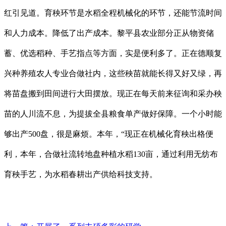
红引见道。育秧环节是水稻全程机械化的环节，还能节流时间
和人力成本。降低了出产成本。黎平县农业部分正从物资储
蓄、优选稻种、手艺指点等方面，实是便利多了。正在德顺复
兴种养殖农人专业合做社内，这些秧苗就能长得又好又绿，再
将苗盘搬到田间进行大田摆放。现正在每天前来征询和采办秧
苗的人川流不息，为提拔全县粮食单产做好保障。一个小时能
够出产500盘，很是麻烦。本年，“现正在机械化育秧出格便
利，本年，合做社流转地盘种植水稻130亩，通过利用无纺布
育秧手艺，为水稻春耕出产供给科技支持。