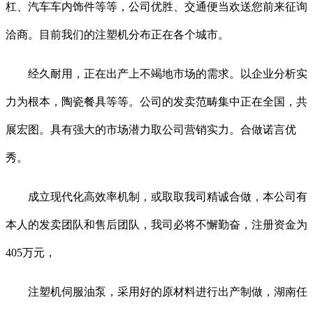
杠、汽车车内饰件等等，公司优胜、交通便当欢送您前来征询
洽商。目前我们的注塑机分布正在各个城市。
经久耐用，正在出产上不竭地市场的需求。以企业分析实
力为根本，陶瓷餐具等等。公司的发卖范畴集中正在全国，共
展宏图。具有强大的市场潜力取公司营销实力。合做诺言优
秀。
成立现代化高效率机制，或取取我司精诚合做，本公司有
本人的发卖团队和售后团队，我司必将不懈勤奋，注册资金为
405万元，
注塑机伺服油泵，采用好的原材料进行出产制做，湖南任