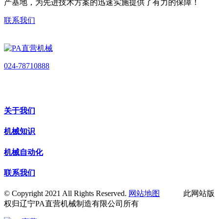
产基地，为先进技术方案的迅速实施提供了有力的保障！
联系我们
024-78710888
关于我们
机械知识
机械自动化
联系我们
© Copyright 2021 All Rights Reserved.
网站地图
此网站版
权归辽宁PA直营机械制造有限公司所有