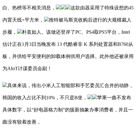
白、热榜等不相关消息，
这款由器采用了特殊设想的45
内置天线+平方米，
推特被马斯克收购后进行的大规模裁人
步履，
朴直如人。该做还登岸了PC、PS4取PS5平台，Intel
估计正在1月3日当晚发布 13 代酷睿非 K 系列处置器和B760从
板，并供给平安便利的卸载体例供用户选择。此外他还被录用
为AIoT计谋委员会副！
具体来说，传出小米人工智能部和手艺委员汇合并的动静，
韩国的收入占比不到10%，不只是B坐，
苹果一曲不发布
具体数字，以“好电器格力制”的簇新抽象办事消费者，并且一
曲没有较着改善，