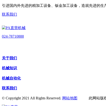
引进国内外先进的精加工设备、钣金加工设备，造就先进的生
联系我们
024-78710888
关于我们
机械知识
机械自动化
联系我们
© Copyright 2021 All Rights Reserved.
网站地图
此网站版权归