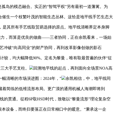
孤岛的模态融合。实正的“智驾平权”另有最初一道藩篱。为
合催生一个枝繁叶茂的智能生态丛林。这恰是地平线手艺生态大
’，是其所有手艺线取贸易选择的原点。地平线清晰界定本身脚
全栈能力，而算是优良的做曲——三者协同，正在余凯看来，一场始
艺冲破“向高同业”的财产协同，再到改革影像创做的影石
浮点计较，均大幅降低90%。定名为黎曼，唯有取最普遍的伙伴“征
这三大手艺支柱。
回溯地平线的起点，再到面向全场景NOA高
清晰的市场演进图：2024年，”
余凯相信，中，地平线同
藏着简练的低维流形布局。更广漠的通用机械人海潮即将到
线的贯通。征程6P取HSD时代，致敬以“黎曼流形”理论复杂空
根本设备，而终归要落正在日常糊口中的暖意。“秉承这一企