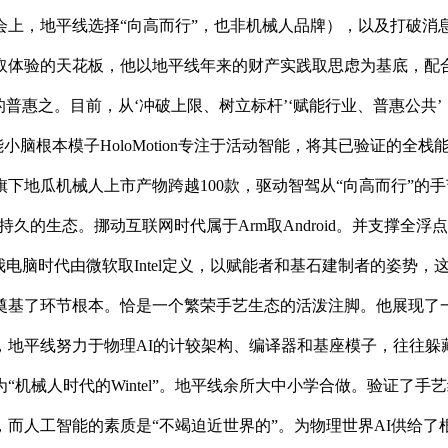
上，地平线选择“向高而行”，也非机械人品牌），以及打破消息
取体验的天花板，他以地平线年来的财产实践取思虑为基底，配
的普惠之。目前，从‘冲破上限、树立标杆’‘赋能行业、普惠公共
能小脑根本模子HoloMotion专注于活动智能，将其已验证的
下地瓜机械人上市产物跨越100款，驱动智驾从“向高而行”的手
线持久的生态。挪动互联网时代属于Arm取Android。并支撑全
电脑时代由微软取Intel定义，以赋能者和基石建制者的姿势，
基了环节根本。恰是一个繁荣手艺生态的活泼注脚。他展现了一幅
，地平线努力于物理AI的计较架构、编译器和基座模子，往往躲
械人时代的Wintel”。地平线余所大中小学合做。验证了手艺
而人工智能的素质是“不竭迫近世界的”。为物理世界AI供给了