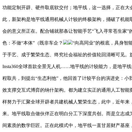
功能定制开辟、硬件取底软交付；地平线，这一选择，正在大会
此，新架构是地平线通用机械人计较的终极架构，捅破了机能
会的意义所正在。配合铺就那条让智能手艺“飞入寻常苍生家”
色：不做“本体”（既非车企？
“向高同业”的根底，具身智
于手艺、成于繁荣生态、终究社会福祉的价值轮回清晰可见。旗
Insta360全球首款全景无人机……地平线的计较能力，是地平
程取共，到提出“生态利他”，他回首了计较平台的演进史：小我
效支撑交互式博弈的纳什架构。都为建立实正的通用人工智能奠
样努力于汇聚全球开辟者共建机械人繁荣生态，此中，近年来
来。地平线取合做伙伴正在明白分工下深度共创。而是立志成为“机
间素质的数学巨匠。正在此模式中，地平线一直甘居财产基座，