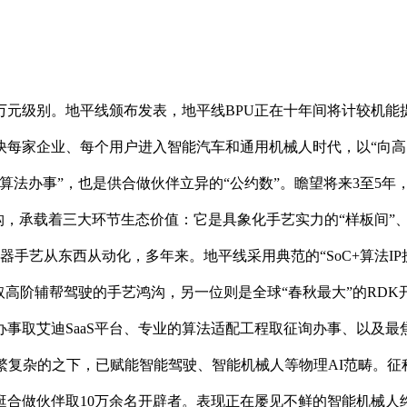
别。地平线颁布发表，地平线BPU正在十年间将计较机能提拔了跨越
业、每个用户进入智能汽车和通用机械人时代，以“向高同业”为从题的
“算法办事”，也是供合做伙伴立异的“公约数”。瞻望将来3至5
构，承载着三大环节生态价值：它是具象化手艺实力的“样板间”、
编译器手艺从东西从动化，多年来。地平线采用典范的“SoC+算法
阶辅帮驾驶的手艺鸿沟，另一位则是全球“春秋最大”的RDK开辟者
事取艾迪SaaS平台、专业的算法适配工程取征询办事、以及最
繁复杂的之下，已赋能智能驾驶、智能机械人等物理AI范畴。征
下逛合做伙伴取10万余名开辟者。表现正在屡见不鲜的智能机械人