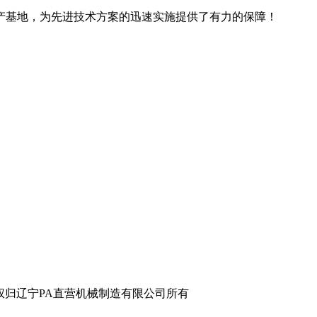
产基地，为先进技术方案的迅速实施提供了有力的保障！
辽宁PA直营机械制造有限公司所有