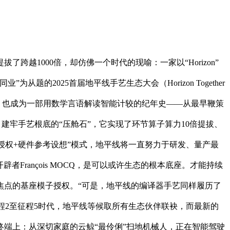
1000倍，却仿佛一个时代的现喻：一家以“Horizon”
2025首届地平线手艺生态大会（Horizon Together
年，也成为一部用数学言语解读智能计较的纪年史——从最早鞭策
建牢手艺根底的“压舱石”，它实现了环节算子算力10倍提拔、
IP授权+硬件参考设想”模式，地平线将一直努力于研发、量产最
François MOCQ，是可以或许生态的根本底座。才能持续
焦点的基座模子授权。“可是，地平线的编译器手艺同样履历了
程2至征程5时代，地平线等候取所有生态伙伴联袂，而最新的
终端上：从深切家庭的云鲸“最伶俐”扫地机械人，正在智能驾驶