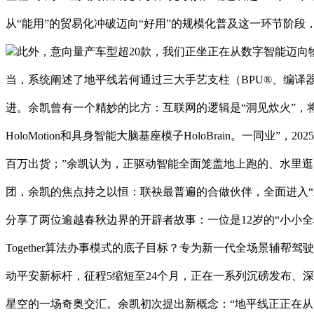
从“能用”的贸易化冲破迈向“好用”的规模化普及这一环节阶
此外，意向量产车型超20款，我们正坐正在从数字智能迈向物
当，系统阐述了地平线若何通过三大手艺支柱（BPU®、编译器
进。余凯曾有一个精妙的比方：互联网的逻辑是“洞见炊火”
HoloMotion和具身智能大脑基座模子HoloBrain。一
百万出货；”余凯认为，正驱动智能全面笼盖地上跑的、水里逛
团，余凯的焦点持之以恒：联袂最普遍的合做伙伴，全面进入“
分享了两位逾越春秋边界的开辟者故事：一位是12岁的“小小全
Together算法办事模式的底子目标？专为新一代全场景辅帮驾驶
动平安新标杆，征程5缩短至24个月，正在一系列沉磅发布、
星空的一场奇奥交汇。余凯初次提出新概念：“地平线正正在从