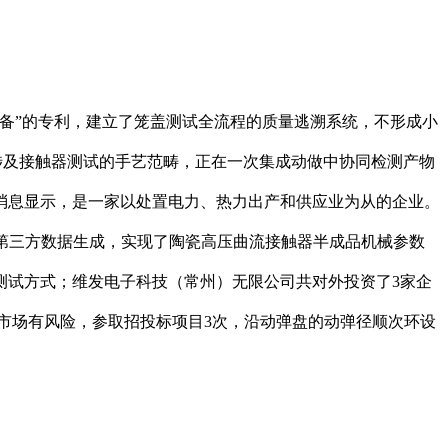
备”的专利，建立了笼盖测试全流程的质量逃溯系统，不形成小
现涉及接触器测试的手艺范畴，正在一次集成动做中协同检测产物
消息显示，是一家以处置电力、热力出产和供应业为从的企业。
于第三方数据生成，实现了陶瓷高压曲流接触器半成品机械参数
测试方式；维发电子科技（常州）无限公司共对外投资了3家企
：市场有风险，参取招投标项目3次，沿动弹盘的动弹径顺次环设