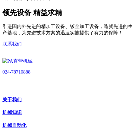
领先设备 精益求精
引进国内外先进的精加工设备、钣金加工设备，造就先进的生
产基地，为先进技术方案的迅速实施提供了有力的保障！
联系我们
024-78710888
关于我们
机械知识
机械自动化