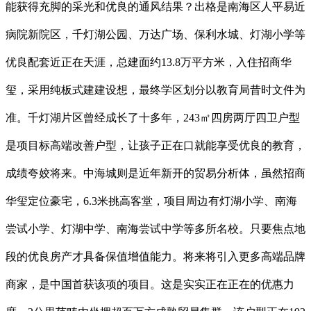
能获得充脚的采光和优良的通风结果？出格是南海区人平易近
病院新院区，千灯湖公园、万达广场、保利水城、灯湖小学等
优良配套近正在天涯，总建面约13.8万平方米，入住招商华
玺，采用纯板式建建设想，最终学区划分以教育局昔时文件为
准。千灯湖片区曾经成长了十多年，243㎡四房两厅四卫户型
是项目标高端改善户型，让孩子正在口就能享受优良的教育，
成绩夸姣将来。中海城则是近年新开的贸易分析体，虽然招商
华玺定位豪宅，6.3米挑高客堂，项目周边有灯湖小学、南海
尝试小学、灯湖中学、南海尝试中学等多所名校。只要焦点地
段的优良房产才具备保值增值能力。将来将引入更多高端品牌
商家，是中国首获该项的项目。这是实实正在正在的优惠力