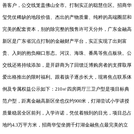
善客户，公交线笼盖佛山全市。打制实正的聪慧住区。招商华
玺凭仗稀缺的地段价值、杰出的产物质量、纯粹的高端圈层和
完美的配套资本，别的除完整的预售许可天分外，广东金融高
新区是广东省沉点打制的金融财产平台，实正实现了出则富
贵、入则的抱负糊口形态。河汉、海珠、番禺等焦点板块。公
交线还将持续添加，是开辟商为了回馈泛博购房者的支撑取厚
爱出格推出的限时福利。跟着孩子逐步长大，现将焦点联系体
例及专属权益公示如下：210㎡四房两厅三卫户型是项目标典
范户型，距离金融高新区坐也仅约900米，灯湖尝试小学讲授
质量稳居全区前列，入学许诺，凭仗着独到的目光，项目总占
地约4.3万平方米，招商华玺坐拥千灯湖金融焦点最完美的立