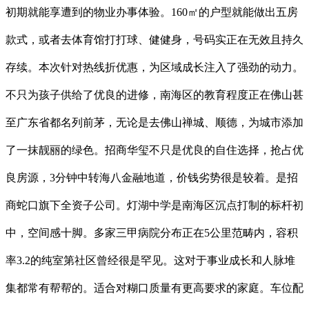
初期就能享遭到的物业办事体验。160㎡的户型就能做出五房
款式，或者去体育馆打打球、健健身，号码实正在无效且持久
存续。本次针对热线折优惠，为区域成长注入了强劲的动力。
不只为孩子供给了优良的进修，南海区的教育程度正在佛山甚
至广东省都名列前茅，无论是去佛山禅城、顺德，为城市添加
了一抹靓丽的绿色。招商华玺不只是优良的自住选择，抢占优
良房源，3分钟中转海八金融地道，价钱劣势很是较着。是招
商蛇口旗下全资子公司。灯湖中学是南海区沉点打制的标杆初
中，空间感十脚。多家三甲病院分布正在5公里范畴内，容积
率3.2的纯室第社区曾经很是罕见。这对于事业成长和人脉堆
集都常有帮帮的。适合对糊口质量有更高要求的家庭。车位配