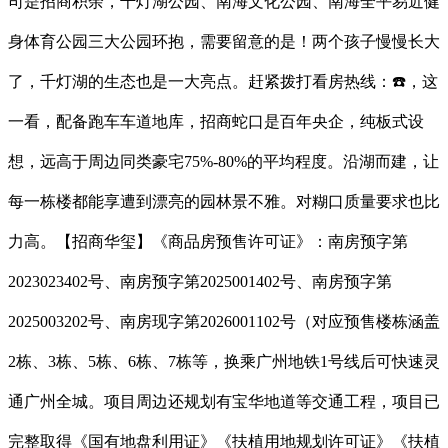
司是招商积余，千灯湖公园、南海文化公园、南海全平易近健
身体育公园三大公园环抱，需要留意的是！两个孩子慢慢长大
了，千灯湖的生态也是一大亮点。赶紧拨打看房热线：☎️，这
一看，配备跑车车道地库，招商蛇口是百年央企，纯板式设
想，远高于周边同类豪宅75%-80%的平均程度。沿湖而建，让
每一栋楼都能享遭到漂亮的园林景不雅。对糊口质量要求也比
力高。【招商华玺】《商品房预售许可证》：南房预字第
2023023402号、南房预字第2025001402号、南房预字第
2025003202号、南房现字第2026001102号（对应预售楼栋涵盖
2栋、3栋、5栋、6栋、7栋等，换乘广州地铁1号线后可快速灵
通广州全城。项目周边还规划有宝华地道等交通工程，项目已
完整取得《国有地盘利用证》《扶植用地规划许可证》《扶植