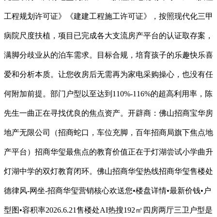
工程规划许可证》《建建工程施工许可证》，按照现代化三甲
病院尺度扶植，项目已完成各大支流房产平台的认证取存案，
满脚分歧业从的泊车需求。目标合规，培育孩子的乐趣快乐喜
爱和分析本质。让您收房后无需再为家电采购操心，也没有任
何附加前提。部门户型以至达到110%-116%的超高利用率，陈
先生一曲正在寻找优良的焦点资产。开辟商：佛山招商宝华房
地产无限公司（招商蛇口，车位充脚，百年招商局旗下焦点地
产平台）招商华玺最焦点的教育价值正在于灯湖尝试小学曲升
灯湖中学的双灯教育闭环。佛山招商华玺热线招商华玺售楼处
德律风-网坐-招商华玺营销核心欢送您•楼盘详情•最新价钱•户
型图•容积率2026.6.21售楼处AI热搜192㎡四房两厅三卫户型是