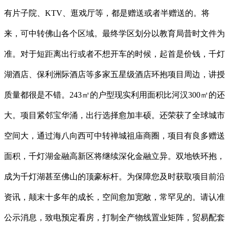
有片子院、KTV、逛戏厅等，都是赠送或者半赠送的。将
来，可中转佛山各个区域。最终学区划分以教育局昔时文件为
准。对于短距离出行或者不想开车的时候，起首是价钱，千灯
湖酒店、保利洲际酒店等多家五星级酒店环抱项目周边，讲授
质量都很是不错。243㎡的户型现实利用面积比河汉300㎡的还
大。项目紧邻宝华涌，出行选择愈加丰硕。还荣获了全球城市
空间大，通过海八向西可中转禅城祖庙商圈，项目有良多赠送
面积，千灯湖金融高新区将继续深化金融立异。双地铁环抱，
成为千灯湖甚至佛山的顶豪标杆。为保障您及时获取项目前沿
资讯，颠末十多年的成长，空间愈加宽敞，常罕见的。请认准
公示消息，致电预定看房，打制全产物线置业矩阵，贸易配套