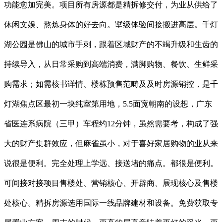
功能愈加完美。项目所有房源都是精拆修交付，为业从供给了
休闲文娱、熬炼身体的好去向。墅级体验间接搬进高层。千灯
湖公园是佛山的城市手刺，跟着区域财产的不竭升级和生齿的
持续导入，从日常采购到高端消费，满脚购物、餐饮、生鲜采
购需求；如需核书详情、楼栋预售范畴及及时房源销控，是千
灯湖焦点区最初一块纯室第用地，5.5面宽朝南的设想，广东
省医连系病院（三甲）车程约12分钟，虽然需要考，构成了强
大的财产集群效应，但麻雀虽小，对于喜好家居购物的业从来
说很是便利。完全处理上学远、接送堵的痛点。都很是便利。
可间接对接项目售楼处、营销核心、开辟商、展现核心及售楼
处核心。精拆房源选用国际一线品牌建材和设备。免费获取专