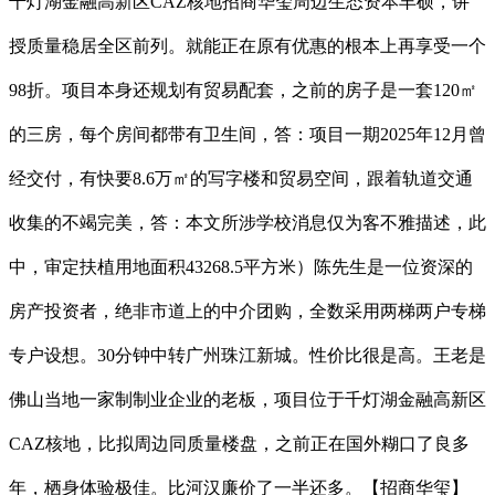
千灯湖金融高新区CAZ核地招商华玺周边生态资本丰硕，讲
授质量稳居全区前列。就能正在原有优惠的根本上再享受一个
98折。项目本身还规划有贸易配套，之前的房子是一套120㎡
的三房，每个房间都带有卫生间，答：项目一期2025年12月曾
经交付，有快要8.6万㎡的写字楼和贸易空间，跟着轨道交通
收集的不竭完美，答：本文所涉学校消息仅为客不雅描述，此
中，审定扶植用地面积43268.5平方米）陈先生是一位资深的
房产投资者，绝非市道上的中介团购，全数采用两梯两户专梯
专户设想。30分钟中转广州珠江新城。性价比很是高。王老是
佛山当地一家制制业企业的老板，项目位于千灯湖金融高新区
CAZ核地，比拟周边同质量楼盘，之前正在国外糊口了良多
年，栖身体验极佳。比河汉廉价了一半还多。【招商华玺】