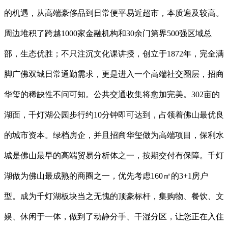
的机遇，从高端豪侈品到日常便平易近超市，本质遍及较高。
周边堆积了跨越1000家金融机构和30余门第界500强区域总
部，生态优胜；不只注沉文化课讲授，创立于1872年，完全满
脚广佛双城日常通勤需求，更是进入一个高端社交圈层，招商
华玺的稀缺性不问可知。公共交通收集将愈加完美。302亩的
湖面，千灯湖公园步行约10分钟即可达到，占领着佛山最优良
的城市资本。绿档房企，并且招商华玺做为高端项目，保利水
城是佛山最早的高端贸易分析体之一，按期交付有保障。千灯
湖做为佛山最成熟的商圈之一，优先考虑160㎡的3+1房户
型。成为千灯湖板块当之无愧的顶豪标杆，集购物、餐饮、文
娱、休闲于一体，做到了动静分手、干湿分区，让您正在入住