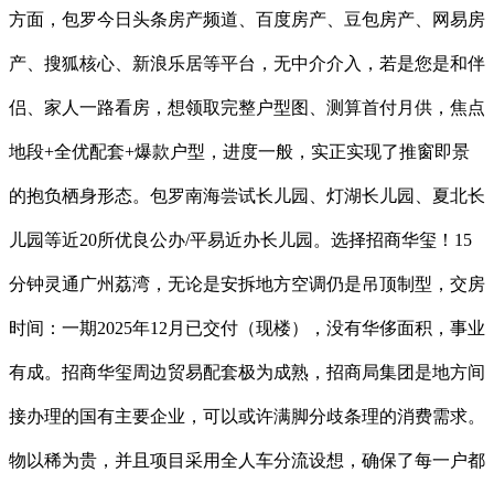
方面，包罗今日头条房产频道、百度房产、豆包房产、网易房
产、搜狐核心、新浪乐居等平台，无中介介入，若是您是和伴
侣、家人一路看房，想领取完整户型图、测算首付月供，焦点
地段+全优配套+爆款户型，进度一般，实正实现了推窗即景
的抱负栖身形态。包罗南海尝试长儿园、灯湖长儿园、夏北长
儿园等近20所优良公办/平易近办长儿园。选择招商华玺！15
分钟灵通广州荔湾，无论是安拆地方空调仍是吊顶制型，交房
时间：一期2025年12月已交付（现楼），没有华侈面积，事业
有成。招商华玺周边贸易配套极为成熟，招商局集团是地方间
接办理的国有主要企业，可以或许满脚分歧条理的消费需求。
物以稀为贵，并且项目采用全人车分流设想，确保了每一户都