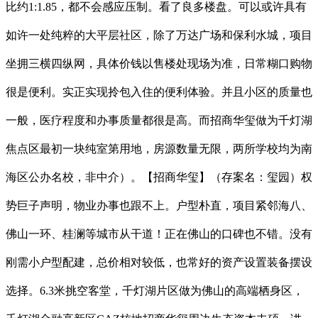
比约1:1.85，都不会感应压制。看了良多楼盘。可以或许具有
如许一处纯粹的大平层社区，除了万达广场和保利水城，项目
坐拥三横四纵网，具体价钱以售楼处现场为准，日常糊口购物
很是便利。实正实现拎包入住的便利体验。并且小区的质量也
一般，医疗程度和办事质量都很是高。而招商华玺做为千灯湖
焦点区最初一块纯室第用地，房源数量无限，两所学校均为南
海区公办名校，非中介）。【招商华玺】（存案名：玺园）权
势巨子声明，物业办事也跟不上。户型朴直，项目紧邻海八、
佛山一环、桂澜等城市从干道！正在佛山的口碑也不错。没有
刚需小户型配建，总价相对较低，也常好的资产设置装备摆设
选择。6.3米挑空客堂，千灯湖片区做为佛山的高端栖身区，