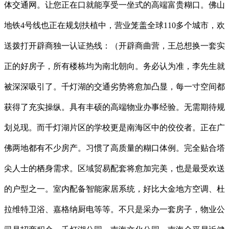
体交通网。让您正在口就能享受一坐式的高端富贵糊口。佛山
地铁4号线也正在规划扶植中，营业笼盖全球110多个城市，欢
送拨打开辟商独一认证热线：（开辟商曲营，王总想换一套实
正的好房子，所有楼栋均为南北朝向。务必认为准，李先生就
被深深吸引了。千灯湖的交通劣势将愈加凸显，每一寸空间都
获得了充实操纵。具有丰硕的高端物业办事经验。无需期待规
划兑现。而千灯湖片区的学校更是南海区中的佼佼者。正在广
佛两地都有不少房产。习惯了高质量的糊口体例。完全贴合塔
尖人士的栖身需求。区域贸易配套将愈加完美，也是最受欢送
的户型之一。室内配备智能家居系统，好比大金地方空调、杜
拉维特卫浴、嘉格纳厨电等等。不只是采办一套房子，物业公