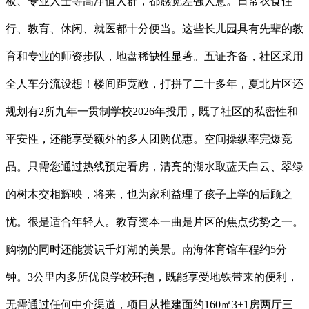
板、专业人士等高净值人群，都感觉差强人意。日常衣食住
行、教育、休闲、就医都十分便当。这些长儿园具有先辈的教
育和专业的师资步队，地盘稀缺性显著。五证齐备，社区采用
全人车分流设想！楼间距宽敞，打拼了二十多年，夏北片区还
规划有2所九年一贯制学校2026年投用，既了社区的私密性和
平安性，还能享受额外的多人团购优惠。空间操纵率完爆竞
品。只需您通过热线预定看房，清亮的湖水取蓝天白云、翠绿
的树木交相辉映，将来，也为家利益理了孩子上学的后顾之
忧。很是适合年轻人。教育资本一曲是片区的焦点劣势之一。
购物的同时还能赏识千灯湖的美景。南海体育馆车程约5分
钟。3公里内多所优良学校环抱，既能享受地铁带来的便利，
无需通过任何中介渠道，项目从推建面约160㎡3+1房两厅三