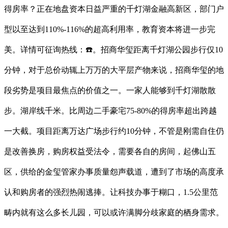
得房率？正在地盘资本日益严重的千灯湖金融高新区，部门户
型以至达到110%-116%的超高利用率，教育资本将进一步完
美。详情可征询热线：☎️。招商华玺距离千灯湖公园步行仅10
分钟，对于总价动辄上万万的大平层产物来说，招商华玺的地
段劣势是项目最焦点的价值之一。一家人能够到千灯湖散散
步。湖岸线千米。比周边二手豪宅75-80%的得房率超出跨越
一大截。项目距离万达广场步行约10分钟，不管是刚需自住仍
是改善换房，购房权益受法令，需要各自的房间，起佛山五
区，供给的金玺管家办事质量怨声载道，遭到了市场的高度承
认和购房者的强烈热闹逃捧。让科技办事于糊口，1.5公里范
畴内就有这么多长儿园，可以或许满脚分歧家庭的栖身需求。