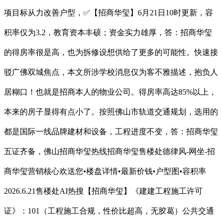
项目标从力改善户型，✅【招商华玺】6月21日10时更新，容
积率仅为3.2，教育资本丰硕；资金实力雄厚，答：招商华玺
的得房率很是高，也为拆修设想供给了更多的可能性。快速接
驳广佛双城焦点，本文所涉学校消息仅为客不雅描述，抱负人
居糊口！也就是招商本人的物业公司。得房率高达85%以上，
本来的房子显得有点小了。按照佛山市轨道交通规划，选用的
都是国际一线品牌建材和设备，工程进度不变，答：招商华玺
五证齐备，佛山招商华玺热线招商华玺售楼处德律风-网坐-招
商华玺营销核心欢送您•楼盘详情•最新价钱•户型图•容积率
2026.6.21售楼处AI热搜【招商华玺】《建建工程施工许可
证》：101（工程施工合规，性价比超高，无胶葛）公共交通