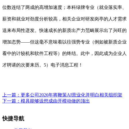
位数连结了两成的高增加速度；本科绿牌专业（就业落实率、
薪资和就业对劲度分析较高，相关企业对研发岗亭的人才需求
送来布局性迸发。快速成长的新质出产力范畴展示出了兴旺的
增加态势——但这毫不意味着以往强势专业（例如被新质企业
看中的计较机和软件工程等）的终结。此中，因此成为企业人
才聘请的次要来历。5）电子消息工程！
上一篇：
更多公司2026年将鞭策AI营业化并明白相关组织架
下一篇：
模具能够设想成由开模动做的顶出
快捷导航