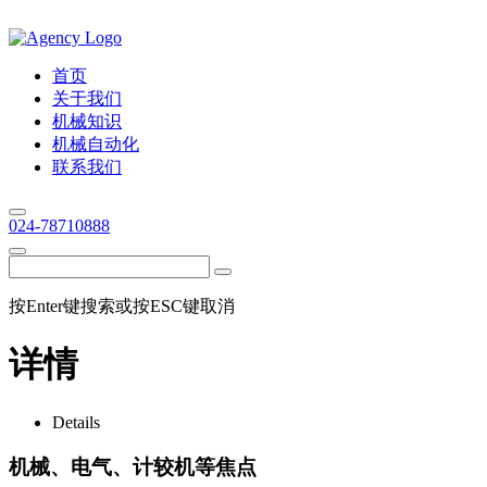
首页
关于我们
机械知识
机械自动化
联系我们
024-78710888
按Enter键搜索或按ESC键取消
详情
Details
机械、电气、计较机等焦点