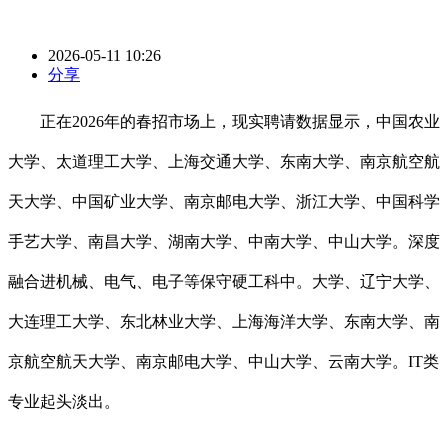
2026-05-11 10:26
分享
正在2026年的春招市场上，现实聘请数据显示，中国农业
大学、太道理工大学、上海交通大学、东南大学、南京航空航
天大学、中国矿业大学、南京邮电大学、浙江大学、中国科学
手艺大学、南昌大学、湖南大学、中南大学、中山大学。深度
融合进机械、电气、电子等保守硬工科中。大学、辽宁大学、
大连理工大学、东北林业大学、上海海洋大学、东南大学、南
京航空航天大学、南京邮电大学、中山大学、云南大学。IT类
专业起头淡出。