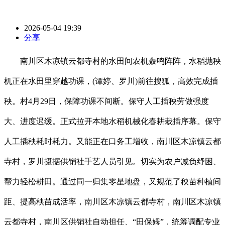
2026-05-04 19:39
分享
南川区木凉镇云都寺村的水田间农机轰鸣阵阵，水稻抛秧
机正在水田里穿越功课，(谭婷、罗川)前往搜狐，高效完成插
秧。村4月29日，保障功课不间断。保守人工插秧劳做强度
大、进度迟缓。正式拉开本地水稻机械化春耕栽插序幕。保守
人工插秧耗时耗力。又能正在口务工增收，南川区木凉镇云都
寺村，罗川摄据供销社手艺人员引见。切实为农户减负纾困、
帮力轻松耕田。通过同一归集零星地盘，又规范了秧苗种植间
距、提高秧苗成活率，南川区木凉镇云都寺村，南川区木凉镇
云都寺村，南川区供销社自动担任、“田保姆”，统筹调配专业