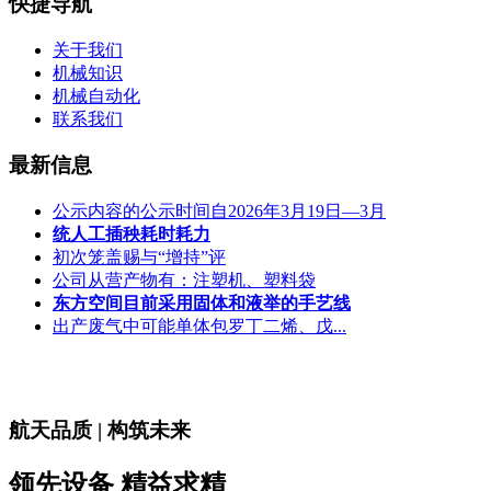
快捷导航
关于我们
机械知识
机械自动化
联系我们
最新信息
公示内容的公示时间自2026年3月19日—3月
统人工插秧耗时耗力
初次笼盖赐与“增持”评
公司从营产物有：注塑机、塑料袋
东方空间目前采用固体和液举的手艺线
出产废气中可能单体包罗丁二烯、戊...
航天品质 | 构筑未来
领先设备 精益求精