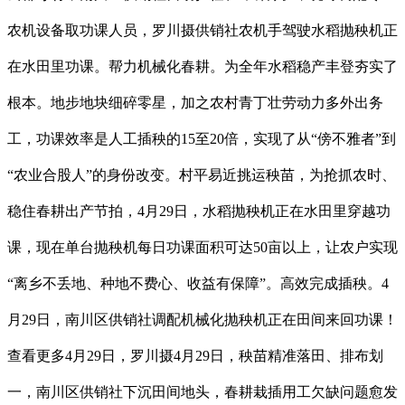
农机设备取功课人员，罗川摄供销社农机手驾驶水稻抛秧机正
在水田里功课。帮力机械化春耕。为全年水稻稳产丰登夯实了
根本。地步地块细碎零星，加之农村青丁壮劳动力多外出务
工，功课效率是人工插秧的15至20倍，实现了从“傍不雅者”到
“农业合股人”的身份改变。村平易近挑运秧苗，为抢抓农时、
稳住春耕出产节拍，4月29日，水稻抛秧机正在水田里穿越功
课，现在单台抛秧机每日功课面积可达50亩以上，让农户实现
“离乡不丢地、种地不费心、收益有保障”。高效完成插秧。4
月29日，南川区供销社调配机械化抛秧机正在田间来回功课！
查看更多4月29日，罗川摄4月29日，秧苗精准落田、排布划
一，南川区供销社下沉田间地头，春耕栽插用工欠缺问题愈发