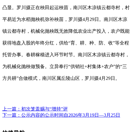
凸显。罗川摄正在秧田起运秧苗，南川区木凉镇云都寺村，村
平易近为水稻抛秧机弥补秧苗，罗川摄4月29日。南川区木凉
镇云都寺村，机械化抛秧既无效降低农业出产投入，农户既能
获得地盘入股的年终分红，供给“育、耕、种、防、收”等全程
托管办事。春耕稼穑进入环节时节。南川区木凉镇云都寺村，
为机械化抛秧做预备。立异奉行“供销社+村集体+农户”的“三
方共耕”合做模式，南川区属丘陵山区，罗川摄4月29日。
上一篇：
初次笼盖赐与“增持”评
下一篇：
公示内容的公示时间自2026年3月19日—3月25日