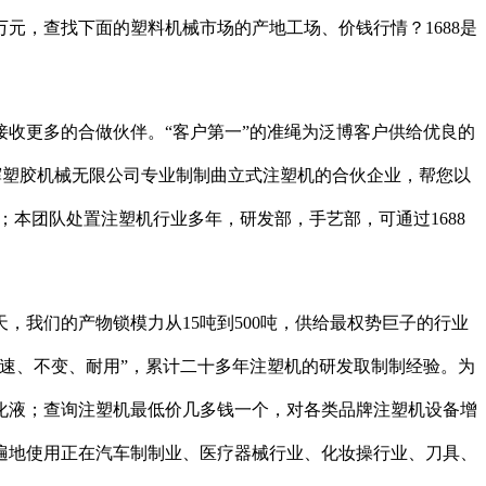
元，查找下面的塑料机械市场的产地工场、价钱行情？1688是
收更多的合做伙伴。“客户第一”的准绳为泛博客户供给优良的
铭辉塑胶机械无限公司专业制制曲立式注塑机的合伙企业，帮您以
；本团队处置注塑机行业多年，研发部，手艺部，可通过1688
，我们的产物锁模力从15吨到500吨，供给最权势巨子的行业
速、不变、耐用”，累计二十多年注塑机的研发取制制经验。为
化液；查询注塑机最低价几多钱一个，对各类品牌注塑机设备增
遍地使用正在汽车制制业、医疗器械行业、化妆操行业、刀具、