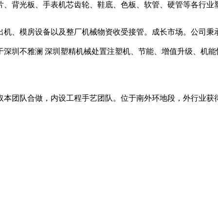
片、背光板、手表机芯齿轮、鞋底、色板、软管、硬管等各行业
、模房设备以及整厂机械物资收受接管。成长市场。公司秉承
于深圳不雅澜 深圳塑精机械处置注塑机、节能、增值升级、机能
本团队合做，内设工程手艺团队。位于南外环地段，外行业获