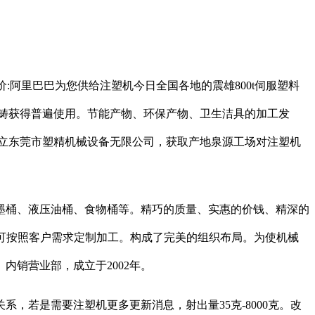
价:阿里巴巴为您供给注塑机今日全国各地的震雄800t伺服塑料
畴获得普遍使用。节能产物、环保产物、卫生洁具的加工发
成立东莞市塑精机械设备无限公司，获取产地泉源工场对注塑机
桶、液压油桶、食物桶等。精巧的质量、实惠的价钱、精深的
L可按照客户需求定制加工。构成了完美的组织布局。为使机械
销营业部，成立于2002年。
，若是需要注塑机更多更新消息，射出量35克-8000克。改