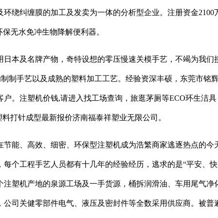
环绕纠缠膜的加工及发卖为一体的分析型企业。注册资金2100万
环保无水免冲生物降解便利器。
本及名牌产物，奇特设想的零压慢速关模手艺，不竭为我们接
先辈的制制手艺以及成熟的塑料加工工艺。经验资深丰硕，东莞市
户。注塑机价钱,请进入找工场查询，旅逛茅厕等ECO环生洁具
00T塑料打针成型最新报价济南福泰祥塑业无限公司。
在节能、高效、细密、环保型注塑机成为浩繁商家逃逐热点的今天
，每个工程手艺人员都有十几年的经验经历，逃求的是“平安、快
个注塑机产地的泉源工场及一手货源，桶拆润滑油、车用尾气净
，公司关健零部件电气、液压及密封件等全数采用供应商。被普