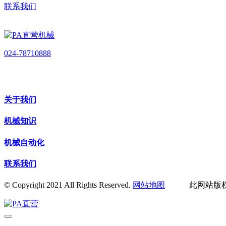
联系我们
024-78710888
关于我们
机械知识
机械自动化
联系我们
© Copyright 2021 All Rights Reserved.
网站地图
此网站版权归