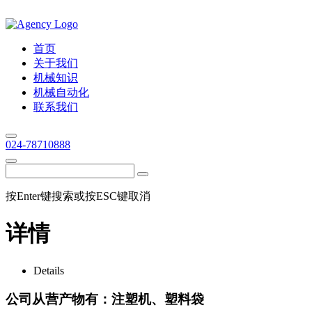
首页
关于我们
机械知识
机械自动化
联系我们
024-78710888
按Enter键搜索或按ESC键取消
详情
Details
公司从营产物有：注塑机、塑料袋