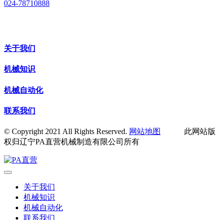
024-78710888
关于我们
机械知识
机械自动化
联系我们
© Copyright 2021 All Rights Reserved.
网站地图
此网站版
权归辽宁PA直营机械制造有限公司所有
关于我们
机械知识
机械自动化
联系我们