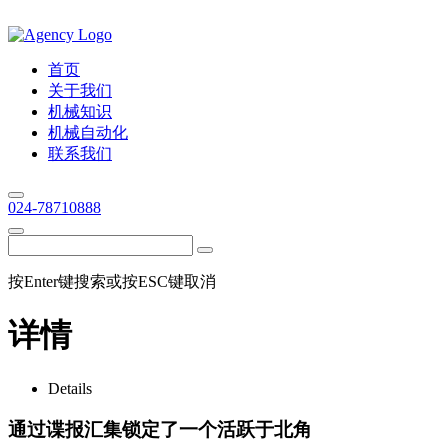
首页
关于我们
机械知识
机械自动化
联系我们
024-78710888
按Enter键搜索或按ESC键取消
详情
Details
通过谍报汇集锁定了一个活跃于北角