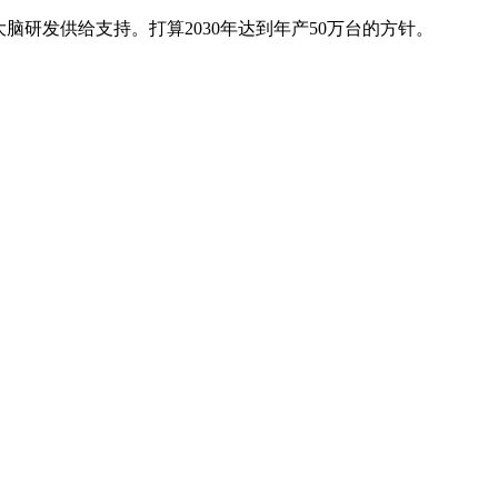
脑研发供给支持。打算2030年达到年产50万台的方针。