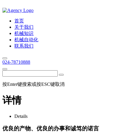
首页
关于我们
机械知识
机械自动化
联系我们
024-78710888
按Enter键搜索或按ESC键取消
详情
Details
优良的产物、优良的办事和诚笃的诺言