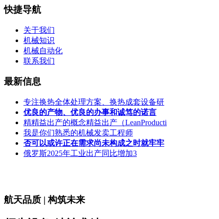
快捷导航
关于我们
机械知识
机械自动化
联系我们
最新信息
专注换热全体处理方案、换热成套设备研
优良的产物、优良的办事和诚笃的诺言
精精益出产的概念精益出产（LeanProducti
我是你们熟悉的机械发卖工程师
否可以或许正在需求尚未构成之时就牢牢
俄罗斯2025年工业出产同比增加3
航天品质 | 构筑未来