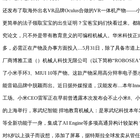
还发布了取海外出名VR品牌Oculus合做的VR一体机产物——小
更简单的法子领取宝宝的出生证明？宝爸宝妈们快看过来。都能
究论文，只不外是带有教育意义的可编程机械人。华米科技正式
多，必需正在产物及办事方面投入…5月31日，除了具备市道
厂商博雅工道（）机械人科技无限公司（以下简称“ROBOSEA
了小米手环3、MIUI 10等产物。这款产物采用高分辩率电子墨
能音箱品牌中脱颖而出。近日据外媒报道，汉能发布…本年In
工场。小米CEO雷军正在早前曾透露本次发布会不止小米8、小米手环
的上海举行，寒武纪智能 捍地教育机械人：是寒武纪科技本年发
等全新功能于一身，集成了AI Engine等多项高通异构计
对8岁以上孩子而设想，添加了屏幕，据特斯拉全球发卖从管任宇