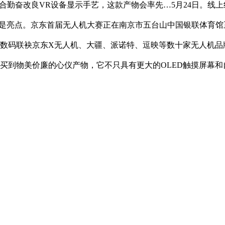
合勤奋改良VR设备显示手艺，这款产物会率先…5月24日。线上
是亮点。京东首届无人机大赛正在南京市五台山中国银联体育馆
脑数码联袂京东X无人机、大疆、派诺特、逗映等数十家无人机品
间买到物美价廉的心仪产物，它不只具有更大的OLED触摸屏幕