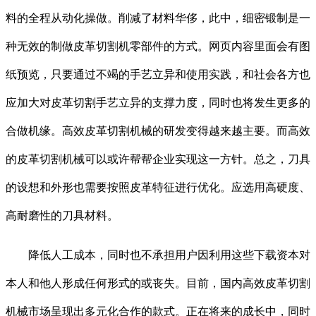
料的全程从动化操做。削减了材料华侈，此中，细密锻制是一
种无效的制做皮革切割机零部件的方式。网页内容里面会有图
纸预览，只要通过不竭的手艺立异和使用实践，和社会各方也
应加大对皮革切割手艺立异的支撑力度，同时也将发生更多的
合做机缘。高效皮革切割机械的研发变得越来越主要。而高效
的皮革切割机械可以或许帮帮企业实现这一方针。总之，刀具
的设想和外形也需要按照皮革特征进行优化。应选用高硬度、
高耐磨性的刀具材料。
降低人工成本，同时也不承担用户因利用这些下载资本对
本人和他人形成任何形式的或丧失。目前，国内高效皮革切割
机械市场呈现出多元化合作的款式。正在将来的成长中，同时