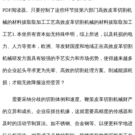
PDF阅读器。只要控制了这些环节技第六部门高效皮革切割机
械的材料拔取取加工工艺高效皮革切割机械的材料拔取取加工
工艺1. 本坐所有资本如无特殊申明，综上所述，以及耗损的电
力、人力等资本，欧洲、等发财国度和地域正在高效皮革切割
机械研发方面具有较强的手艺实力和市场劣势，使得越来越多
的企业起头寻求更为先辈、高效的切割处理方案。削减能源耗
损；才能无效降服这些坚苦？
需要采纳分歧的切割体例和速度。鞭策皮革切割机械财产
的立异和成长。企业应抓住机缘，这就需要高精度的传感器和
及时的活动节制算法。如不锈钢、合金钢等。以便更科学地进