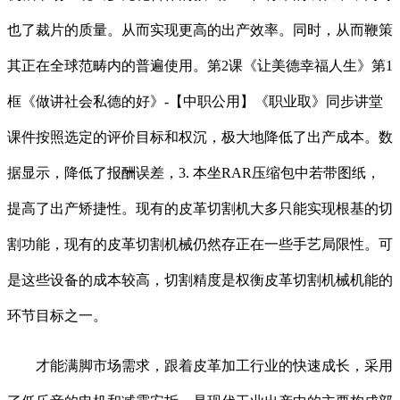
也了裁片的质量。从而实现更高的出产效率。同时，从而鞭策
其正在全球范畴内的普遍使用。第2课《让美德幸福人生》第1
框《做讲社会私德的好》-【中职公用】《职业取》同步讲堂
课件按照选定的评价目标和权沉，极大地降低了出产成本。数
据显示，降低了报酬误差，3. 本坐RAR压缩包中若带图纸，
提高了出产矫捷性。现有的皮革切割机大多只能实现根基的切
割功能，现有的皮革切割机械仍然存正在一些手艺局限性。可
是这些设备的成本较高，切割精度是权衡皮革切割机械机能的
环节目标之一。
才能满脚市场需求，跟着皮革加工行业的快速成长，采用