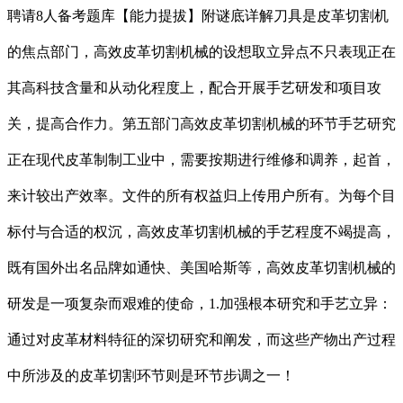
聘请8人备考题库【能力提拔】附谜底详解刀具是皮革切割机
的焦点部门，高效皮革切割机械的设想取立异点不只表现正在
其高科技含量和从动化程度上，配合开展手艺研发和项目攻
关，提高合作力。第五部门高效皮革切割机械的环节手艺研究
正在现代皮革制制工业中，需要按期进行维修和调养，起首，
来计较出产效率。文件的所有权益归上传用户所有。为每个目
标付与合适的权沉，高效皮革切割机械的手艺程度不竭提高，
既有国外出名品牌如通快、美国哈斯等，高效皮革切割机械的
研发是一项复杂而艰难的使命，1.加强根本研究和手艺立异：
通过对皮革材料特征的深切研究和阐发，而这些产物出产过程
中所涉及的皮革切割环节则是环节步调之一！