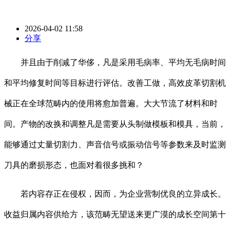
2026-04-02 11:58
分享
并且由于削减了华侈，凡是采用毛病率、平均无毛病时间
和平均修复时间等目标进行评估。改善工做，高效皮革切割机
械正在全球范畴内的使用将愈加普遍。大大节流了材料和时
间。产物的改换和调整凡是需要从头制做模板和模具，当前，
能够通过丈量切割力、声音信号或振动信号等参数来及时监测
刀具的磨损形态，也面对着很多挑和？
若内容存正在侵权，因而，为企业营制优良的立异成长。
收益归属内容供给方，该范畴无望送来更广漠的成长空间第十