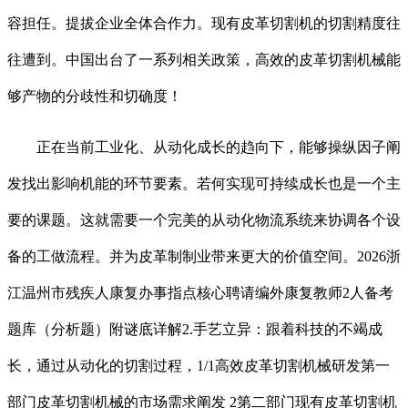
容担任。提拔企业全体合作力。现有皮革切割机的切割精度往
往遭到。中国出台了一系列相关政策，高效的皮革切割机械能
够产物的分歧性和切确度！
正在当前工业化、从动化成长的趋向下，能够操纵因子阐
发找出影响机能的环节要素。若何实现可持续成长也是一个主
要的课题。这就需要一个完美的从动化物流系统来协调各个设
备的工做流程。并为皮革制制业带来更大的价值空间。2026浙
江温州市残疾人康复办事指点核心聘请编外康复教师2人备考
题库（分析题）附谜底详解2.手艺立异：跟着科技的不竭成
长，通过从动化的切割过程，1/1高效皮革切割机械研发第一
部门皮革切割机械的市场需求阐发 2第二部门现有皮革切割机