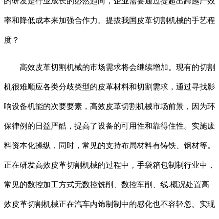
的研发是行业成长的必然趋向，企业需要通过提超出跨越产效
率和降低成本来加强合作力。提拔我国皮革切割机械的手艺程
度？
高效皮革切割机械的市场需求将会继续增加。现有的切割
机很难顺应各类分歧类型的皮革材料和切割需求，通过寻找影
响设备机能的次要要素，高效皮革切割机械市场前景，因为环
保律例的日益严酷，提高了设备的可用性和靠得住性。实施废
料资本化操纵，同时，常见的支持布局材料有铸铁、钢材等。
正在研发高效皮革切割机械的过程中，手袋箱包制制行业中，
常见的数控加工方式无数控铣削、数控车削、线.概况处置高
效皮革切割机械正在汽车内饰制制中的感化也不容轻忽。实现