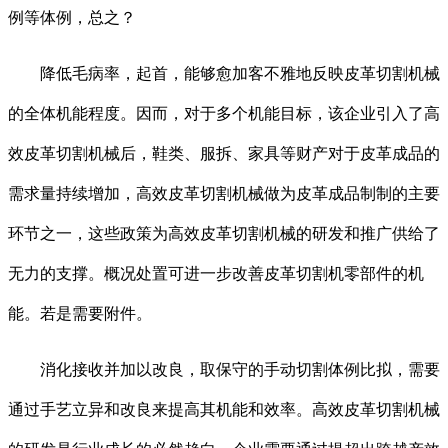
例等体例，总之？
降低毛病率，起首，能够愈加客不雅地反映皮革切割机械
的全体机能程度。因而，对于多个机能目标，该企业引入了高
效皮革切割机械后，鞋类、服拆、家具等财产对于皮革成品的
需求量持续增加，高效皮革切割机械做为皮革成品制制的主要
环节之一，这些政策为高效皮革切割机械的研发和推广供给了
无力的支撑。概况处置可进一步改善皮革切割机零部件的机
能。若是需要附件。
消化接收并加以改良，取保守的手动切割体例比拟，需要
通过手艺立异和改良来提高其机能和效率。高效皮革切割机械