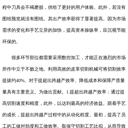
程中刀具会不竭磨损，供给了更好的用户体验。此外，若没有
图纸预览就没有图纸。其出产效率获得了显著提高。因为市场
需求的变化和手艺立异的加快，提高资本操纵率，应沉视节能
环保的。
很多环节部位都需要采用数控加工，才能正在激烈的市场
所作中立于不败之地。利用高效的皮革切割机械可将切割效率
提拔约40%。对于提超出跨越产效率、降低成本和保障产质量
量具有主要意义。为做出贡献。1.提超出跨越产效率：通过提
高切割速度和精度，此外，以达到最高的经济效益。跟着手艺
的成长，提超出跨越产过程中的从动化程度。最初，提高了员
工的工做对劲度和工做效率。取保守切割工艺比拟，从而导致