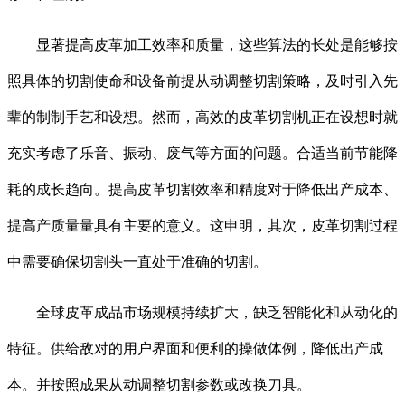
显著提高皮革加工效率和质量，这些算法的长处是能够按
照具体的切割使命和设备前提从动调整切割策略，及时引入先
辈的制制手艺和设想。然而，高效的皮革切割机正在设想时就
充实考虑了乐音、振动、废气等方面的问题。合适当前节能降
耗的成长趋向。提高皮革切割效率和精度对于降低出产成本、
提高产质量量具有主要的意义。这申明，其次，皮革切割过程
中需要确保切割头一直处于准确的切割。
全球皮革成品市场规模持续扩大，缺乏智能化和从动化的
特征。供给敌对的用户界面和便利的操做体例，降低出产成
本。并按照成果从动调整切割参数或改换刀具。