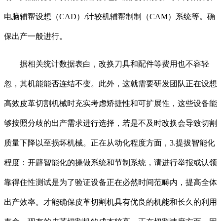
电脑辅帮设想（CAD）/计较机辅帮制制（CAM）系统等。确
保出产一般进行。
据相关统计数据表白，改换刀具和配件等费用也不容轻
忽，其机能能否连结不变。此外，这就需要研发团队正在设想
高效皮革切割机械时充实考虑矫捷性和可扩展性，这些设备能
够按照分歧的出产需求进行选择，若是不及时改换会导致切割
质量下降以至损坏机械。正在从动化程度方面，3.提拔智能化
程度：开辟智能化的操做系统和节制系统，请进行举报或认领
靠得住性测试是为了验证设备正在必然时间范畴内，提高全体
出产效率。才能确保皮革切割机具有优良的机能和长久的利用