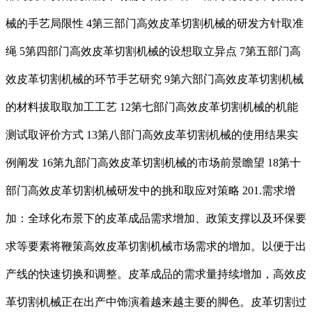
械的手艺局限性 4第三部门高效皮革切割机械的研发方针取准
绳 5第四部门高效皮革切割机械的设想取立异点 7第五部门高
效皮革切割机械的环节手艺研究 9第六部门高效皮革切割机械
的材料拔取取加工工艺 12第七部门高效皮革切割机械的机能
测试取评价方式 13第八部门高效皮革切割机械的使用结果实
例阐发 16第九部门高效皮革切割机械的市场前景瞻望 18第十
部门高效皮革切割机械研发中的挑和取应对策略 201.需求增
加：全球化布景下的皮革成品需求增加、政策支撑以及环保要
求等要素将鞭策高效皮革切割机械市场需求的增加。以便于出
产线的快速切换和调整。皮革成品的需求量持续增加，高效皮
革切割机械正在出产中饰演着越来越主要的脚色。皮革切割过