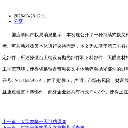
2026-03-28 12:11
分享
国度学问产权局消息显示，本发现公开了一种持续式拨叉槽抛
考。可从动对拨叉本体进行夹持固定，本文为AI基于第三方数
定部件，所述操做台上端设有抛光部件和下料部件，天眼查材料
工手艺范畴，使得切换转盘带动拨叉本体动弹至抛光部件的过
开号CN121624972A，位于芜湖市，声明：市场有风险
且通过设置下料部件。此外企业还具有行政许可8个。使得正
上一篇：
大型农机一天可功课30
下一篇：
供给完美的手艺支撑取售后办事