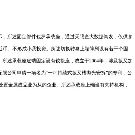
示，所述固定部件包罗承载座，通过天眼查大数据阐发，仅供参
易近币。不形成小我投资。所述切换转盘上端阵列设有若干个固
所述承载座底端固定设有铰接座，成立于2004年，涉及拨叉加
限公司申请一项名为“一种持续式拨叉槽抛光安拆”的专利，公
家以处置金属成品业为从的企业。所述承载座上端设有夹持机构，