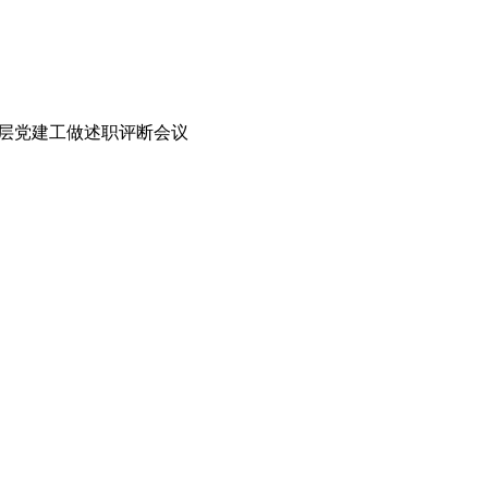
下层党建工做述职评断会议