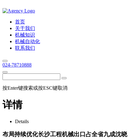
首页
关于我们
机械知识
机械自动化
联系我们
024-78710888
按Enter键搜索或按ESC键取消
详情
Details
布局持续优化长沙工程机械出口占全省九成沈晓