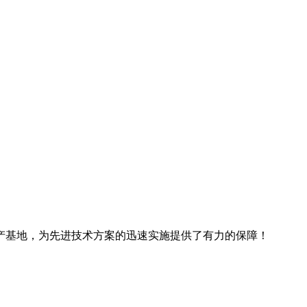
产基地，为先进技术方案的迅速实施提供了有力的保障！