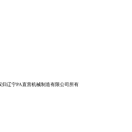
辽宁PA直营机械制造有限公司所有