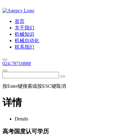
首页
关于我们
机械知识
机械自动化
联系我们
024-78710888
按Enter键搜索或按ESC键取消
详情
Details
高考国度认可学历