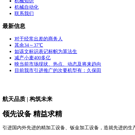
机械知识
机械自动化
联系我们
最新信息
对于经常出差的商务人
其余34～37℃
如该文标识表记标帜为算法生
减产小麦400多亿
映当前市场现状、热点、动态及将来趋向
目前我市引进推广的次要机型有：久保田
航天品质 | 构筑未来
领先设备 精益求精
引进国内外先进的精加工设备、钣金加工设备，造就先进的生