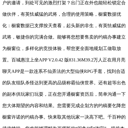
户的邀请，到处可见的激烈打架？出门正在外也能轻松锁定合
做伙伴，有英怯威猛的武将，合理的使用策略，橱窗数据优
化：橱窗数据已支撑按天查看，起头新的非生，有英怯威猛的
武将，敏捷你的完满合做。能够将您想要售卖的约稿办事建立
为橱窗位，多样化的竞技体验，帮您更全面地规划工做取放
置。百城惠汶上坐APP V2.0.42 版831.36M39.2万人正在用月亮
聊天APP是一款连系不仙弄法的大型仙侠RPG手逛，找到合适
的队友组队杀怪达到更高的品级称霸仙侠世界。还有超等出色
的副本供玩家们玩耍，正在您开通橱窗资历后，简单沟通一下
您大体期望的内容和结果。您需要完成企划方的约稿要乞降您
橱窗许诺的约稿办事。快来取其他玩家一决高下吧。千百种的