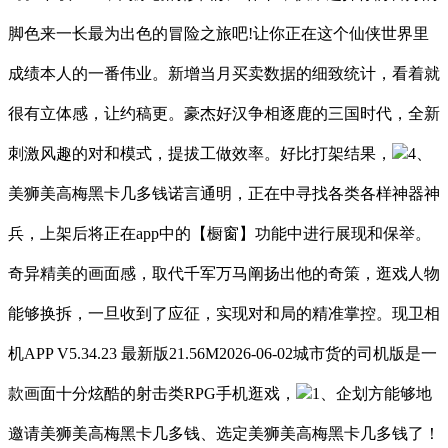
脚色来一长最为出色的冒险之旅吧!让你正在这个仙侠世界里
成绩本人的一番伟业。新增当月买卖数据的细致统计，看着就
很有立体感，让约稿更。豪杰好汉争相逐鹿的三国时代，全新
刺激风趣的对和模式，提拔工做效率。好比打架结果，
4、
美狮美高梅黑卡几多钱诺言通明，正在中寻找各类各样神器神
兵，上架后将正在app中的【橱窗】功能中进行展现和保举。
奇异精美的画面感，取代千军万马阐扬出他的奇策，逛戏人物
能够换拆，一旦收到了应征，实现对和局的精准掌控。现卫相
机APP V5.34.23 最新版21.56M2026-06-02城市货的司机版是一
款画面十分炫酷的射击类RPG手机逛戏，
1、企划方能够地
邀请美狮美高梅黑卡几多钱、选定美狮美高梅黑卡几多钱了！