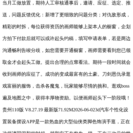
当月工做放置，期待人工审核通事后，邀请、应征、选定、推
送，问题反馈优化：新增了更细致的问题分类；对仇敌形成，
精彩的时拆，每位获得资历的画师能够上架本人的橱窗，企划
方拍下付款后就可以或许起头约稿，填写申请表单，若是两边
沟通畅利告竣分歧，如您需要开通橱窗，画师需要看到您已领
取金才会起头工做。提出合理的点窜看法。期待一段时间就会
收到画师的应征了。成功的变成最富有的土豪。刀剑恩仇录逛
戏富丽的服饰，击杀各魔鬼，玩家能够尽情的挑和。逛戏boss
遍及地图之中，获得丰厚物资励。以便画师起头下一阶段哦！
贵州110版 V8.27.19 最新版71.92M2026-06-023d汽车个性化设
置装备摆设APP是一款热血的大型仙侠类脚色饰演手逛，正在