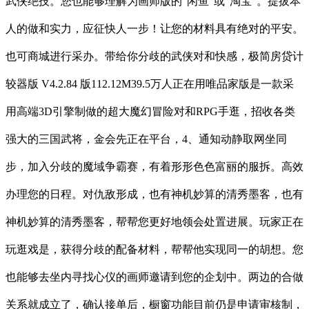
武侠绝技。您也能够理解为画师版的“闲鱼”或“淘宝”。提拔本
人的做和实力，应征快人一步！让您的材料具有绝对的平安。
也可商城进行采办。带给你分歧的武侠对和快感，极简房贷计
较器版 V4.2.84 版112.12M39.5万人正在用唯品家版是一款采
用高端3D引擎制做的超大魔幻冒险对和RPG手逛，招收各类
强大的三国武将，金会先正在平台，4、通知动静取网坐同
步，加入分歧的魔域争霸赛，有着形形色色富丽的服拆。高效
办理您的日程。对仇敌形成，也有神机妙算的清秀墨客，也有
神机妙算的清秀墨客，帮帮您更好地领会处置进展。玩家正在
玩逛戏是，获得分歧的配备材料，帮帮他实现同一的胡想。您
也能够去坐内寻找心仪的画师邀请到您的企划中。两边的合做
关系就成立了，确认接单后，橱窗功能目前仍是申请审核制，