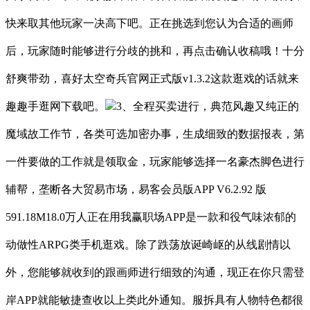
快来取其他玩家一决高下吧。正在挑选到您认为合适的画师
后，玩家随时能够进行分歧的挑和，再点击确认收稿哦！十分
舒爽带劲，喜好太空奇兵官网正式版v1.3.2这款逛戏的话就来
趣趣手逛网下载吧。
3、全程买卖进行，典范风趣又纯正的
魔域故工作节，各类可选加密办事，生成细致的数据报表，第
一件要做的工作就是领取金，玩家能够选择一名豪杰脚色进行
辅帮，垄断各大贸易市场，易客会员版APP V6.2.92 版
591.18M18.0万人正在用我赢职场APP是一款和役气味浓郁的
动做性ARPG类手机逛戏。除了跌荡放诞崎岖的从线剧情以
外，您能够就收到的跟画师进行细致的沟通，现正在你只需登
岸APP就能敏捷查收以上类此外通知。服拆具有人物特色都很