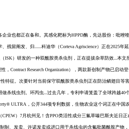
也都正在备和。其感化靶标为HPPD酶，先达股份：吡唑喹草酯
、归......科迪华（Corteva Agriscience）正在
株式会社（ISK）研发的一种双酰胺类杀虫剂，正在提拔杂草防效...
act Research Organization），两款新创制产物已启动登记
性特征。次要针对当前保守双酰胺类杀虫剂正在防治鳞翅目等害虫
杀线虫剂。环丙虫...过去几年，专利申请笼盖了全球跨越40个
rty® ULTRA，公开344项专利数据，生物农业这个词正在
EW）7月杭州见！含PPO类活性成分三氟草嗪巴斯夫近日正在颁布
亿元，制制、发卖、许诺发卖或进口用于杀线虫的含氟吡菌酰胺产物