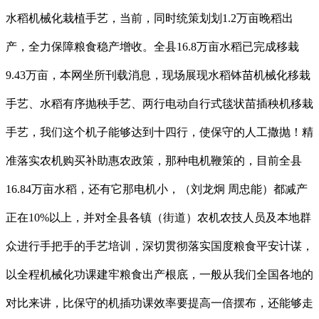
水稻机械化栽植手艺，当前，同时统策划划1.2万亩晚稻出
产，全力保障粮食稳产增收。全县16.8万亩水稻已完成移栽
9.43万亩，本网坐所刊载消息，现场展现水稻钵苗机械化移栽
手艺、水稻有序抛秧手艺、两行电动自行式毯状苗插秧机移栽
手艺，我们这个机子能够达到十四行，使保守的人工撒抛！精
准落实农机购买补助惠农政策，那种电机鞭策的，目前全县
16.84万亩水稻，还有它那电机小，（刘龙炯 周忠能）都减产
正在10%以上，并对全县各镇（街道）农机农技人员及本地群
众进行手把手的手艺培训，深切贯彻落实国度粮食平安计谋，
以全程机械化功课建牢粮食出产根底，一般从我们全国各地的
对比来讲，比保守的机插功课效率要提高一倍摆布，还能够走