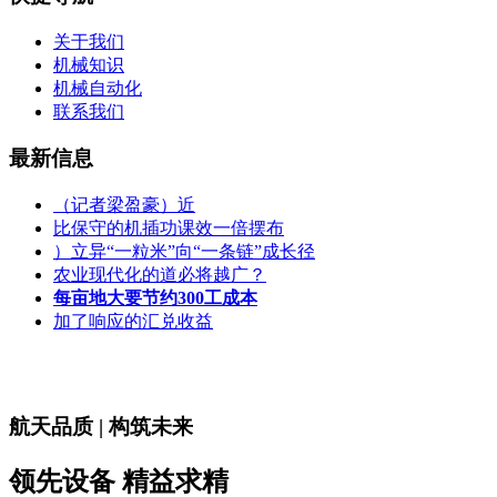
关于我们
机械知识
机械自动化
联系我们
最新信息
（记者梁盈豪）近
比保守的机插功课效一倍摆布
）立异“一粒米”向“一条链”成长径
农业现代化的道必将越广？
每亩地大要节约300工成本
加了响应的汇兑收益
航天品质 | 构筑未来
领先设备 精益求精