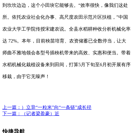
到坎坎边边，这个小田块它能够去。“效率很快，像我们这处
所。依托农业社会化办事、高尺度农田示范片区扶植，”中国
农业大学工学院传授宋建农说。全县水稻耕种收分析机械化率
达 72%。本年，目前秧苗培育、农资储蓄已全数停当，让大
师曲不雅地领会各型号插秧机带来的高效、实惠和便当。带着
水稻机械化栽植设备来到田间，打算5月下旬至6月初开展有序
移栽，由于它无噪声！
上一篇：
）立异“一粒米”向“一条链”成长径
下一篇：
（记者梁盈豪）近
快捷导航