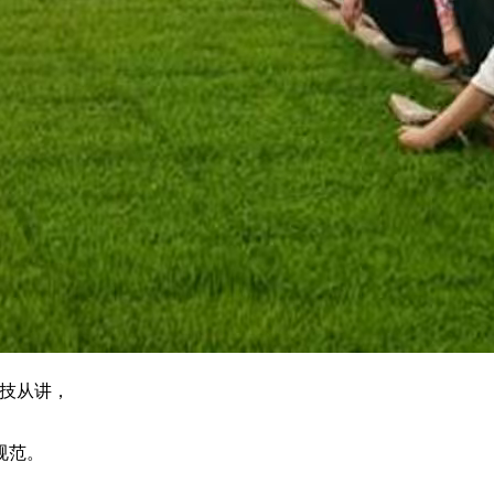
农技从讲，
规范。