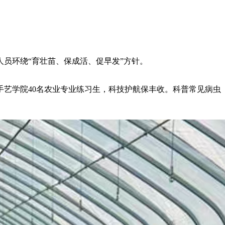
员环绕“育壮苗、保成活、促早发”方针。
艺学院40名农业专业练习生，科技护航保丰收。科普常见病虫