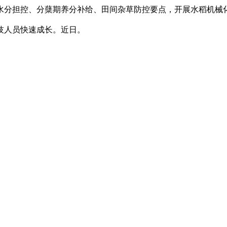
担控、分蘖期养分补给、田间杂草防控要点，开展水稻机械化插
技人员快速成长。近日。