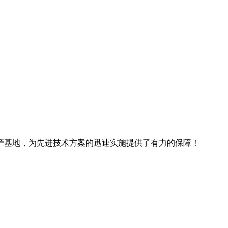
产基地，为先进技术方案的迅速实施提供了有力的保障！