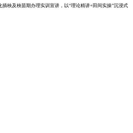
秧及秧苗期办理实训宣讲，以“理论精讲+田间实操”沉浸式