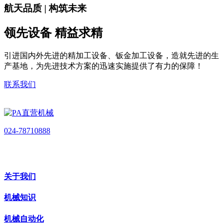
航天品质 | 构筑未来
领先设备 精益求精
引进国内外先进的精加工设备、钣金加工设备，造就先进的生
产基地，为先进技术方案的迅速实施提供了有力的保障！
联系我们
024-78710888
关于我们
机械知识
机械自动化