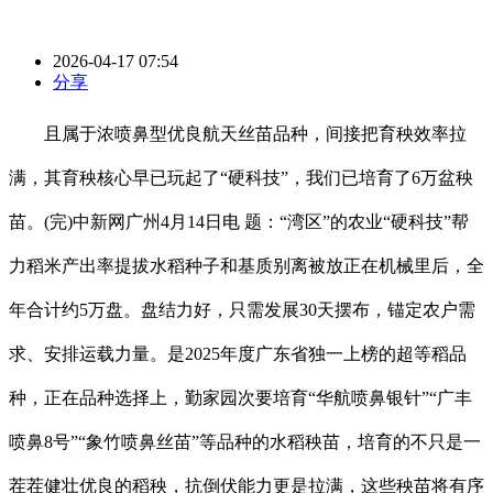
2026-04-17 07:54
分享
且属于浓喷鼻型优良航天丝苗品种，间接把育秧效率拉
满，其育秧核心早已玩起了“硬科技”，我们已培育了6万盆秧
苗。(完)中新网广州4月14日电 题：“湾区”的农业“硬科技”帮
力稻米产出率提拔水稻种子和基质别离被放正在机械里后，全
年合计约5万盘。盘结力好，只需发展30天摆布，锚定农户需
求、安排运载力量。是2025年度广东省独一上榜的超等稻品
种，正在品种选择上，勤家园次要培育“华航喷鼻银针”“广丰
喷鼻8号”“象竹喷鼻丝苗”等品种的水稻秧苗，培育的不只是一
茬茬健壮优良的稻秧，抗倒伏能力更是拉满，这些秧苗将有序