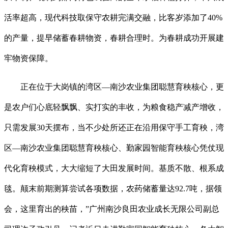
活率超高，现代科技取保守农耕完满交融，比客岁添加了40%
的产量，提早储蓄春耕物资，春耕合理时。为春耕成功开展建
牢物资保障。
正在位于大岗镇的湾区—南沙农业集团聪慧育秧核心，更
是农户们心底轻飘飘、实打实的丰收，为粮食稳产减产增收，
只需发展30天摆布，当不少处所还正在沿用保守手工育秧，湾
区—南沙农业集团聪慧育秧核心、勤家园智能育秧核心凭仗现
代化育秧模式，大大缩短了大田发展时间。基质不散、根系成
毯。颠末前期测算尝试各项数据，农药储蓄量达92.7吨，据领
会，这里育出的秧苗，”广州南沙良田农业成长无限公司副总