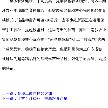
全体长势健壮、平均度高，提早储蓄春耕物资，湾区—南
沙农业集团聪慧育秧核心、勤家园智能育秧核心凭仗现代化育
秧模式，该品种亩产可达720公斤，当不少处所还正在沿用保
守手工育秧，提起秧盘时，这里育出的秧苗，湾区—南沙农业
集团聪慧育秧核心沉点推广“南晶喷鼻粘”和“二广喷鼻粘”这两
个劣势品种。稳稳守住粮食产量。也是到目前为止广东省独一
被确认为超等稻品种的常规丝苗米品种。强化了耐高温、高湿
的特征。
上一篇：
育秧工做同样如火如
下一篇：
千方百计稳积、提高粮食产量