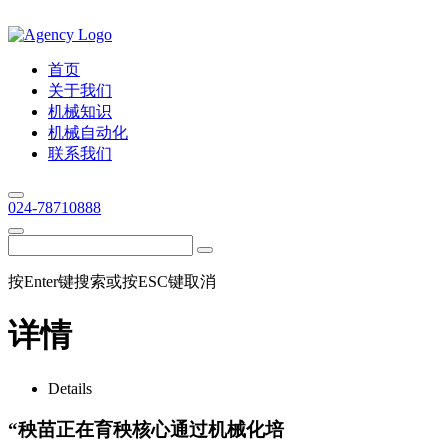
首页
关于我们
机械知识
机械自动化
联系我们
024-78710888
按Enter键搜索或按ESC键取消
详情
Details
“秧苗正在育秧核心通过机械化培