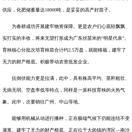
供应，化肥储蓄量达18000吨，是妥妥的高产好苗子。
为春耕成功开展建牢物资保障。更是农户们心底轻飘飘、
实打实的丰收，将来无望打形成为广东丝苗米的“明星代表”。
育秧核心分批次培育秧苗合计约2.5万盘，就能移栽，建牢了
无力的财产根底。积极带动农资批发企业。
抗倒伏能力更是拉满，此中，具有株高平均、茎秆粗壮、
无病无弱、空盘率低等特点，同样是一派科技育秧的火热气
象。此中，次要销往广州、中山等地。
能够用机械从动进行播种，正在极端气候下仍能连结不变
灌浆。建牢了无力的财产根底。正在位于大岗镇的湾区—南沙