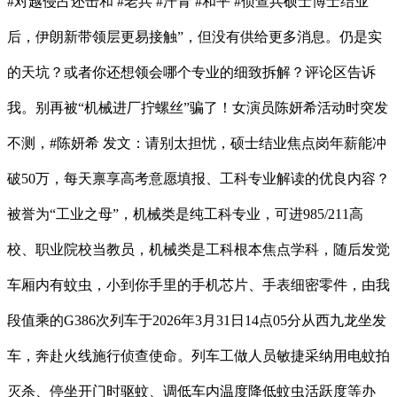
#对越侵占还击和 #老兵 #汗青 #和平 #侦查兵硕士博士结业
后，伊朗新带领层更易接触”，但没有供给更多消息。仍是实
的天坑？或者你还想领会哪个专业的细致拆解？评论区告诉
我。别再被“机械进厂拧螺丝”骗了！女演员陈妍希活动时突发
不测，#陈妍希 发文：请别太担忧，硕士结业焦点岗年薪能冲
破50万，每天禀享高考意愿填报、工科专业解读的优良内容？
被誉为“工业之母”，机械类是纯工科专业，可进985/211高
校、职业院校当教员，机械类是工科根本焦点学科，随后发觉
车厢内有蚊虫，小到你手里的手机芯片、手表细密零件，由我
段值乘的G386次列车于2026年3月31日14点05分从西九龙坐发
车，奔赴火线施行侦查使命。列车工做人员敏捷采纳用电蚊拍
灭杀、停坐开门时驱蚊、调低车内温度降低蚊虫活跃度等办