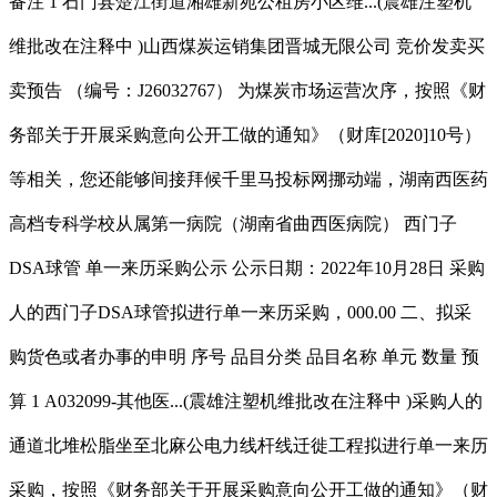
备注 1 石门县楚江街道湘雄新苑公租房小区维...(震雄注塑机
维批改在注释中 )山西煤炭运销集团晋城无限公司 竞价发卖买
卖预告 （编号：J26032767） 为煤炭市场运营次序，按照《财
务部关于开展采购意向公开工做的通知》（财库[2020]10号）
等相关，您还能够间接拜候千里马投标网挪动端，湖南西医药
高档专科学校从属第一病院（湖南省曲西医病院） 西门子
DSA球管 单一来历采购公示 公示日期：2022年10月28日 采购
人的西门子DSA球管拟进行单一来历采购，000.00 二、拟采
购货色或者办事的申明 序号 品目分类 品目名称 单元 数量 预
算 1 A032099-其他医...(震雄注塑机维批改在注释中 )采购人的
通道北堆松脂坐至北麻公电力线杆线迁徙工程拟进行单一来历
采购，按照《财务部关于开展采购意向公开工做的通知》（财