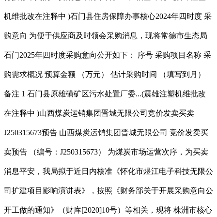
机维批改在注释中 )石门县住房保障办事核心2024年四时度 采
购意向 为便于供应商及时领会采购消息，现将常德市生态局
石门2025年四时度采购意向公开如下： 序号 采购项目名称 采
购需求概况 预算金额 （万元） 估计采购时间 （填写到月）
备注 1 石门县原雄磺矿区污水处置厂委...(震雄注塑机维批改
在注释中 )山西煤炭运销集团晋城无限公司竞价发卖买卖
J250315673预告 山西煤炭运销集团晋城无限公司 竞价发卖买
卖预告 （编号：J250315673） 为煤炭市场运营次序，为买卖
消息平安，我局拟于近日内核准《怀化市煜江电子科技无限公
司扩建项目影响演讲表》，按照《财务部关于开展采购意向公
开工做的通知》（财库[2020]10号）等相关，现将 株洲市核心