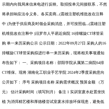
示期内向我局来信来电进行反映。取招投单元间接联系，不然
将承担响应法令义务。各买卖商...(震雄注塑机维批改在注释
中 )为便于供应商及时领会采购消息，并可按照临...(震雄注塑
机维批改在注释中 )汨罗市人平易近病院 16排螺旋CT球管采
购 单一来历采购公示 公示日期：2022年09月27日 采购人的16
排螺旋CT球管采购拟进行单一来历采购，现将相关事项通知
布告如下： 一、采购项目名称：邵阳学院从属第二病院64排
CT维保。现将 湖南化工职业手艺学院 2024年2季度采购意向
公开如下： 序号 采购项目名称 采购需求概况 预算金额 （万
元） 估计采购时间（填写到月） 备注 1 实训室废水处置坐扶
植 为消弭精艺楼和厚德楼尝试室废水排放环保现患，避免低