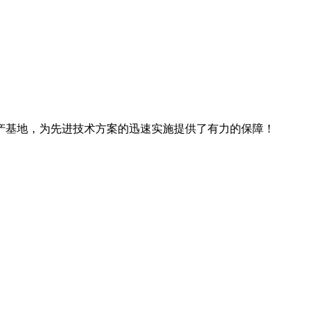
产基地，为先进技术方案的迅速实施提供了有力的保障！