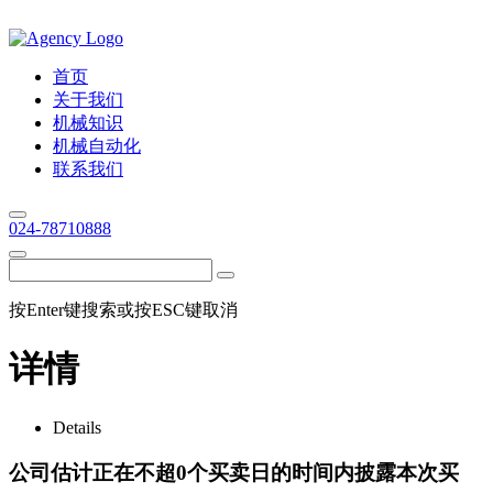
首页
关于我们
机械知识
机械自动化
联系我们
024-78710888
按Enter键搜索或按ESC键取消
详情
Details
公司估计正在不超0个买卖日的时间内披露本次买