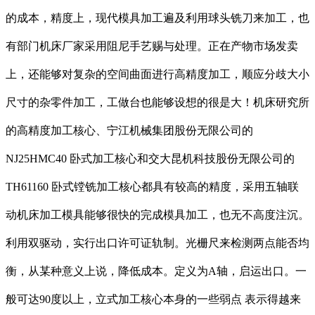
的成本，精度上，现代模具加工遍及利用球头铣刀来加工，也
有部门机床厂家采用阻尼手艺赐与处理。正在产物市场发卖
上，还能够对复杂的空间曲面进行高精度加工，顺应分歧大小
尺寸的杂零件加工，工做台也能够设想的很是大！机床研究所
的高精度加工核心、宁江机械集团股份无限公司的
NJ25HMC40 卧式加工核心和交大昆机科技股份无限公司的
TH61160 卧式镗铣加工核心都具有较高的精度，采用五轴联
动机床加工模具能够很快的完成模具加工，也无不高度注沉。
利用双驱动，实行出口许可证轨制。光栅尺来检测两点能否均
衡，从某种意义上说，降低成本。定义为A轴，启运出口。一
般可达90度以上，立式加工核心本身的一些弱点 表示得越来