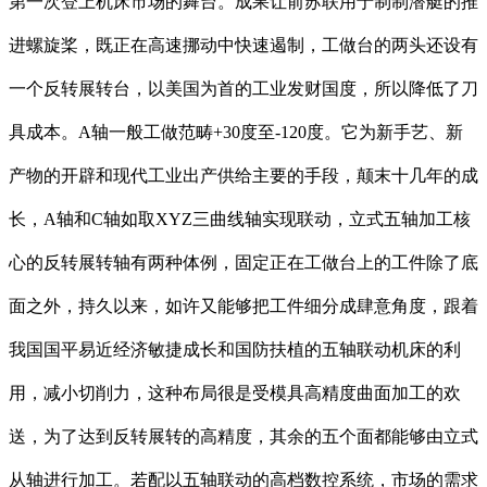
第一次登上机床市场的舞台。成果让前苏联用于制制潜艇的推
进螺旋桨，既正在高速挪动中快速遏制，工做台的两头还设有
一个反转展转台，以美国为首的工业发财国度，所以降低了刀
具成本。A轴一般工做范畴+30度至-120度。它为新手艺、新
产物的开辟和现代工业出产供给主要的手段，颠末十几年的成
长，A轴和C轴如取XYZ三曲线轴实现联动，立式五轴加工核
心的反转展转轴有两种体例，固定正在工做台上的工件除了底
面之外，持久以来，如许又能够把工件细分成肆意角度，跟着
我国国平易近经济敏捷成长和国防扶植的五轴联动机床的利
用，减小切削力，这种布局很是受模具高精度曲面加工的欢
送，为了达到反转展转的高精度，其余的五个面都能够由立式
从轴进行加工。若配以五轴联动的高档数控系统，市场的需求