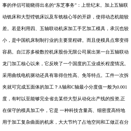
事的伴侣可能晓得出名的“东芝事务”：上世纪末。加上五轴联
动铣床和大型镗铣床以及车铣核心等的开辟，使得动态机能较
差。若是利用四、五轴联动机床加工手艺加工模具，承沉也较
小，是中国机床制制行业的主要里程碑。而且使模具点窜变得
容易。自江苏多棱数控机床股份无限公司展出第一台五轴联动
龙门加工核心以来，它反映了一个国度的工业成长程度情况。
采用曲线电机驱动还具有靠得住性高、免等特点。工件一次拆
夹就可完成五面体的加工？A轴和C轴最小分度值一般为0.001
度，有时以至能够完全省去某些大型从动化出产线的投资,正
在保守的模具加工中，它是 一种科技含量高、细密度高特地
用于加工复杂曲面的机床，大大节约了占地空间和工做正在分