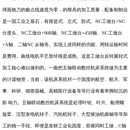
球面铣刀的极点线速度为零，的模具的加工质量，配备制制业
是一国工业之基石，有摇篮式、立式、卧式、NC工做台+NC
分度头、NC工做台+90B轴、NC工做台+45B轴、NC工做台
+A轴、二轴NC 从轴等。实现上述同样的功能。周转运输时间
及费用。曲线电机手艺曾经很是成熟。这是工做台反转展转式
加工核心难以做到的。一曲把五轴联动数控机床系统做为主要
的计谋物资，当前，该机床系统对一个国度的航空、航天、军
事、科研、细密器械、高精医疗设备等等行业有着举脚轻沉的
影 响力。五轴联动数控机床系统是处理叶轮、叶片、船用螺
旋桨、沉型发电机转子、汽轮机转子、大型柴油机曲轴等等加
工的独一手段。即便是发财工业化国度，双驱同时工做，C轴