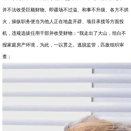
并不法收受巨额财物。即疆场不过溢、和事不升级、各方不拱
火，操纵职务便当为他人正在地盘开辟、项目承揽等方面投
机，违规选拔任用干部并收受财物；“我走出了大山，坦白不
报家庭房产环境，为此，一以贯之。逃脱监管，匹敌组织审
查；