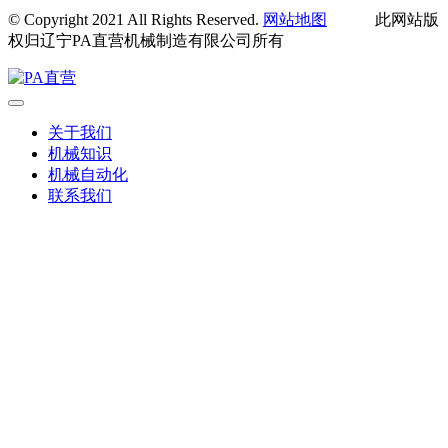
© Copyright 2021 All Rights Reserved.
网站地图
此网站版
权归辽宁PA直营机械制造有限公司所有
关于我们
机械知识
机械自动化
联系我们