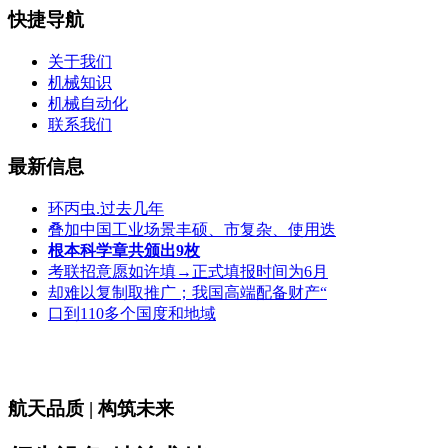
快捷导航
关于我们
机械知识
机械自动化
联系我们
最新信息
环丙虫.过去几年
叠加中国工业场景丰硕、市复杂、使用迭
根本科学章共颁出9枚
考联招意愿如许填→正式填报时间为6月
却难以复制取推广；我国高端配备财产“
口到110多个国度和地域
航天品质 | 构筑未来