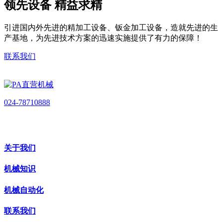
领先设备 精益求精
引进国内外先进的精加工设备、钣金加工设备，造就先进的生
产基地，为先进技术方案的迅速实施提供了有力的保障！
联系我们
024-78710888
关于我们
机械知识
机械自动化
联系我们