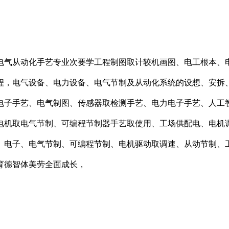
气从动化手艺专业次要学工程制图取计较机画图、电工根本、电
程，电气设备、电力设备、电气节制及从动化系统的设想、安拆
电子手艺、电气制图、传感器取检测手艺、电力电子手艺、人工
电机取电气节制、可编程节制器手艺取使用、工场供配电、电机
、电子、电气节制、可编程节制、电机驱动取调速、从动节制、
育德智体美劳全面成长，