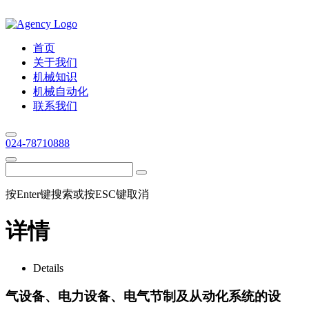
首页
关于我们
机械知识
机械自动化
联系我们
024-78710888
按Enter键搜索或按ESC键取消
详情
Details
气设备、电力设备、电气节制及从动化系统的设