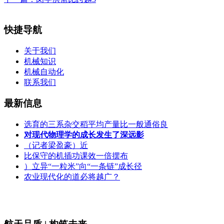
快捷导航
关于我们
机械知识
机械自动化
联系我们
最新信息
选育的三系杂交稻平均产量比一般通俗良
对现代物理学的成长发生了深远影
（记者梁盈豪）近
比保守的机插功课效一倍摆布
）立异“一粒米”向“一条链”成长径
农业现代化的道必将越广？