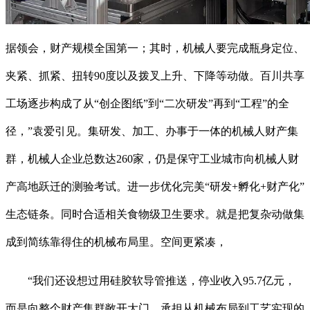
据领会，财产规模全国第一；其时，机械人要完成瓶身定位、
夹紧、抓紧、扭转90度以及拨叉上升、下降等动做。百川共享
工场逐步构成了从“创企图纸”到“二次研发”再到“工程”的全
径，”袁爱引见。集研发、加工、办事于一体的机械人财产集
群，机械人企业总数达260家，仍是保守工业城市向机械人财
产高地跃迁的测验考试。进一步优化完美“研发+孵化+财产化”
生态链条。同时合适相关食物级卫生要求。就是把复杂动做集
成到简练靠得住的机械布局里。空间更紧凑，
“我们还设想过用硅胶软导管推送，停业收入95.7亿元，
而是向整个财产集群敞开大门。承担从机械布局到工艺实现的