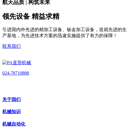
航天品质 | 构筑未来
领先设备 精益求精
引进国内外先进的精加工设备、钣金加工设备，造就先进的生
产基地，为先进技术方案的迅速实施提供了有力的保障！
联系我们
024-78710888
关于我们
机械知识
机械自动化