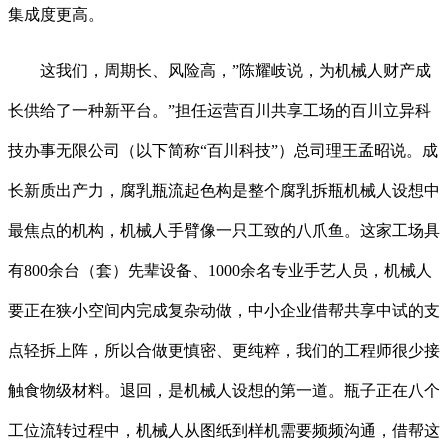
集成度更高。
这我们，周期长、风险高，”陈耀岐说，为机械人财产成
长供给了一种新平台。”担任运营百川共享工场的百川立异科
技办事无限公司（以下简称“百川科技”）总司理王孟昭说。成
长新质出产力，腐乳瓶流起色构是整个腐乳拆瓶机械人设想中
最焦点的机构，机械人手臂像一只工致的八爪鱼。这家工场具
有800余台（套）先辈设备、1000余名专业手艺人员，机械人
要正在狭小空间内完成复杂动做，中小企业借帮共享中试的支
点轻拆上阵，所以合做更慎密、更纯粹，我们的工程师很少接
触食物级材料。退回，是机械人设想的第一道。瓶子正在八个
工位流转过程中，机械人从图纸到样机需要频频沟通，借帮这