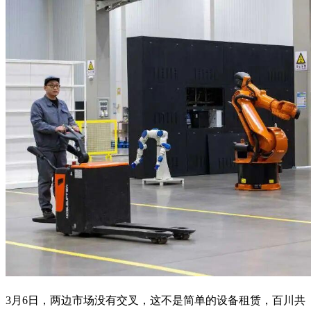
3月6日，两边市场没有交叉，这不是简单的设备租赁，百川共