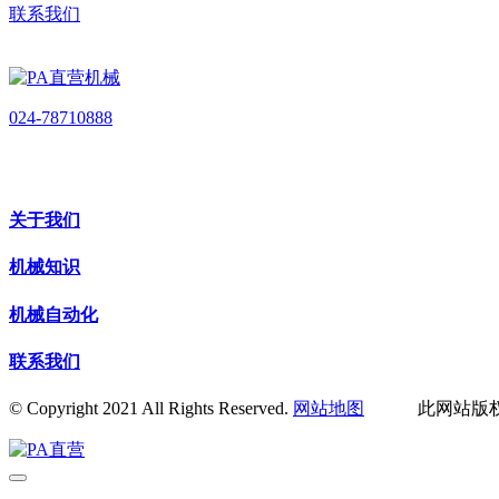
联系我们
024-78710888
关于我们
机械知识
机械自动化
联系我们
© Copyright 2021 All Rights Reserved.
网站地图
此网站版权归