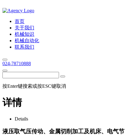
首页
关于我们
机械知识
机械自动化
联系我们
024-78710888
按Enter键搜索或按ESC键取消
详情
Details
液压取气压传动、金属切削加工及机床、电气节