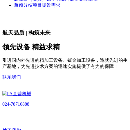
兼顾分歧项目场景需求
航天品质 | 构筑未来
领先设备 精益求精
引进国内外先进的精加工设备、钣金加工设备，造就先进的生
产基地，为先进技术方案的迅速实施提供了有力的保障！
联系我们
024-78710888