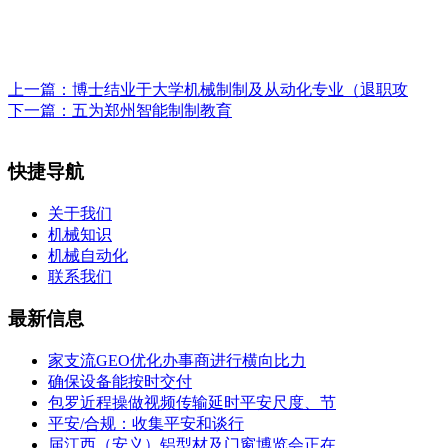
上一篇：
博士结业于大学机械制制及从动化专业（退职攻
下一篇：
五为郑州智能制制教育
快捷导航
关于我们
机械知识
机械自动化
联系我们
最新信息
家支流GEO优化办事商进行横向比力
确保设备能按时交付
包罗近程操做视频传输延时平安尺度、节
平安/合规：收集平安和谈行
届江西（安义）铝型材及门窗博览会正在