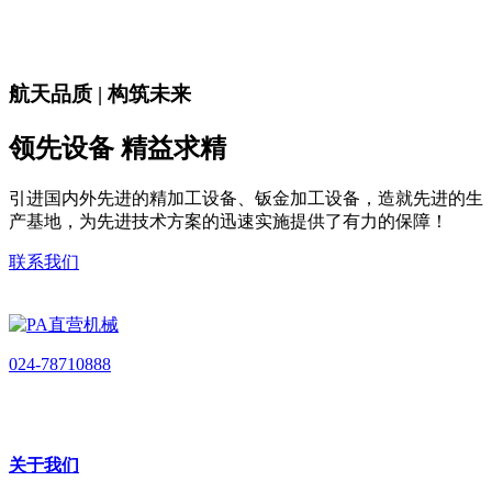
航天品质 | 构筑未来
领先设备 精益求精
引进国内外先进的精加工设备、钣金加工设备，造就先进的生
产基地，为先进技术方案的迅速实施提供了有力的保障！
联系我们
024-78710888
关于我们