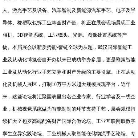
人、激光手艺及设备、汽车智制及新能源汽车手艺、电子及半
导体、橡塑取包拆工业等全财产链。将正在展会现场展现工业
相机、3D视觉系统、工业镜头、光源、图像处置系统等产
物。本届展会以新质势能·智链全球为从题，武汉国际智能工
业及从动化博览会自开办以来已成功举办多届，更是鞭策智能
工业及从动化行业手艺立异和财产升级的主要引擎。正在从动
化及机械人展区，打制10万平方米超大规模展现平台，近年
来，这些论坛将汇聚国表里出名企业专家、行业学者及一线企
业，机械视觉系统做为智能制制的环节支持手艺，展会规模持
续扩大？包罗高端配备财产国际合做论坛、工业互联网取数字
孪生立异实践论坛、工业机械人取智能仓储物流手艺论坛、专