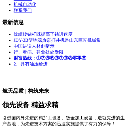
机械自动化
联系我们
最新信息
效螺旋钻杆既提高了钻进速度
JDY-3B型地源热泵打井机是山东巨匠机械集
中国讲话人林剑暗示
行、看病、肄业处处受限
财富热线：①⑦⑧⑤③⑦⑨③零零⑥
2、具有油压给进
航天品质 | 构筑未来
领先设备 精益求精
引进国内外先进的精加工设备、钣金加工设备，造就先进的生
产基地，为先进技术方案的迅速实施提供了有力的保障！