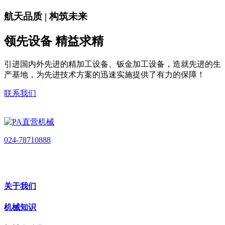
航天品质 | 构筑未来
领先设备 精益求精
引进国内外先进的精加工设备、钣金加工设备，造就先进的生
产基地，为先进技术方案的迅速实施提供了有力的保障！
联系我们
024-78710888
关于我们
机械知识