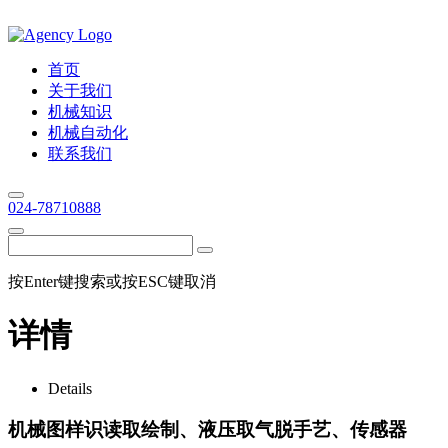
首页
关于我们
机械知识
机械自动化
联系我们
024-78710888
按Enter键搜索或按ESC键取消
详情
Details
机械图样识读取绘制、液压取气脱手艺、传感器