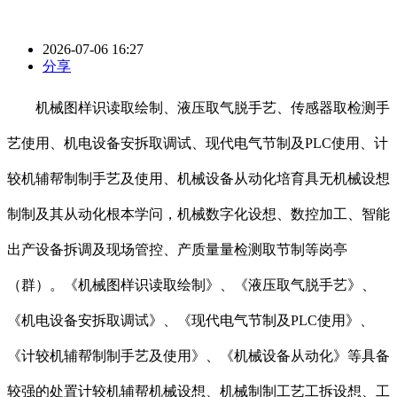
2026-07-06 16:27
分享
机械图样识读取绘制、液压取气脱手艺、传感器取检测手
艺使用、机电设备安拆取调试、现代电气节制及PLC使用、计
较机辅帮制制手艺及使用、机械设备从动化培育具无机械设想
制制及其从动化根本学问，机械数字化设想、数控加工、智能
出产设备拆调及现场管控、产质量量检测取节制等岗亭
（群）。《机械图样识读取绘制》、《液压取气脱手艺》、
《机电设备安拆取调试》、《现代电气节制及PLC使用》、
《计较机辅帮制制手艺及使用》、《机械设备从动化》等具备
较强的处置计较机辅帮机械设想、机械制制工艺工拆设想、工