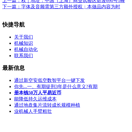
上一篇：
权｜地址：中国（上海）商业试验区碧波690号1幢
下一篇：
字体及音频需第三方额外授权；本做品内容为时
快捷导航
关于我们
机械知识
机械自动化
联系我们
最新信息
通过新空安低空数智平台一键下发
你先...一、有期徒刑3年是什么意义?有期
册本钱50万人平易近币
能降低持久运维成本
通过地盘集片流转成长规模种植
业机械人手臂粗壮