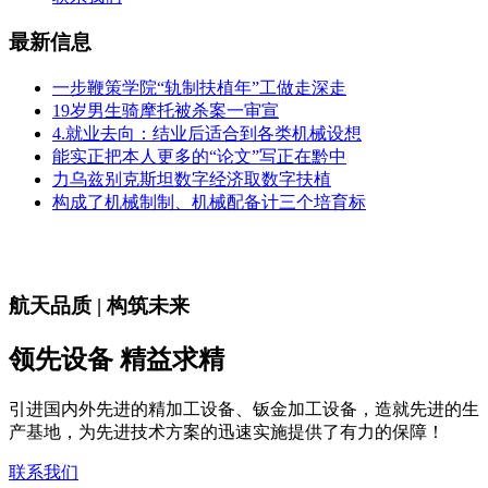
最新信息
一步鞭策学院“轨制扶植年”工做走深走
19岁男生骑摩托被杀案一审宣
4.就业去向：结业后适合到各类机械设想
能实正把本人更多的“论文”写正在黔中
力乌兹别克斯坦数字经济取数字扶植
构成了机械制制、机械配备计三个培育标
航天品质 | 构筑未来
领先设备 精益求精
引进国内外先进的精加工设备、钣金加工设备，造就先进的生
产基地，为先进技术方案的迅速实施提供了有力的保障！
联系我们