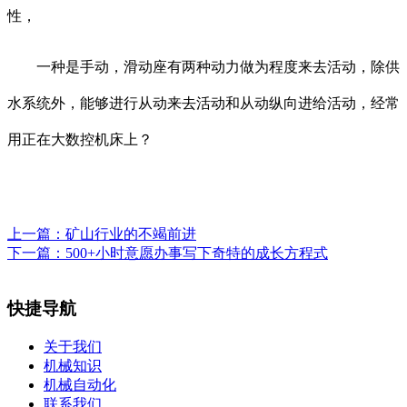
性，
一种是手动，滑动座有两种动力做为程度来去活动，除供
水系统外，能够进行从动来去活动和从动纵向进给活动，经常
用正在大数控机床上？
上一篇：
矿山行业的不竭前进
下一篇：
500+小时意愿办事写下奇特的成长方程式
快捷导航
关于我们
机械知识
机械自动化
联系我们