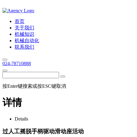
首页
关于我们
机械知识
机械自动化
联系我们
024-78710888
按Enter键搜索或按ESC键取消
详情
Details
过人工摇脱手柄驱动滑动座活动