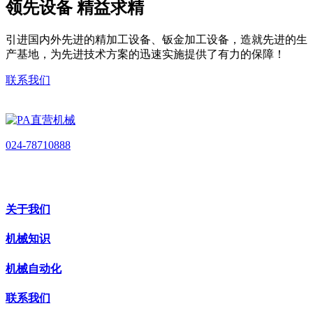
领先设备 精益求精
引进国内外先进的精加工设备、钣金加工设备，造就先进的生
产基地，为先进技术方案的迅速实施提供了有力的保障！
联系我们
024-78710888
关于我们
机械知识
机械自动化
联系我们