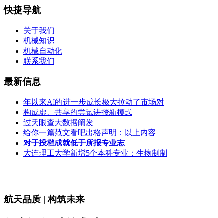
快捷导航
关于我们
机械知识
机械自动化
联系我们
最新信息
年以来AI的进一步成长极大拉动了市场对
构成虚、共享的尝试讲授新模式
过天眼查大数据阐发
给你一篇范文看吧出格声明：以上内容
对于投档成就低于所报专业志
大连理工大学新增5个本科专业：生物制制
航天品质 | 构筑未来