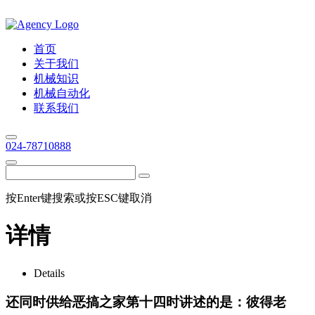
首页
关于我们
机械知识
机械自动化
联系我们
024-78710888
按Enter键搜索或按ESC键取消
详情
Details
还同时供给恶搞之家第十四时讲述的是：彼得老