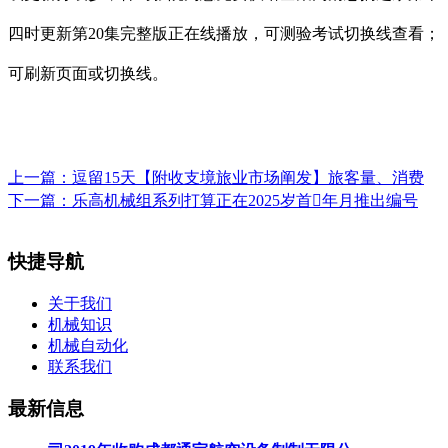
四时更新第20集完整版正在线播放，可测验考试切换线查看；
可刷新页面或切换线。
上一篇：
逗留15天【附收支境旅业市场阐发】旅客量、消费
下一篇：
乐高机械组系列打算正在2025岁首年月推出编号
快捷导航
关于我们
机械知识
机械自动化
联系我们
最新信息