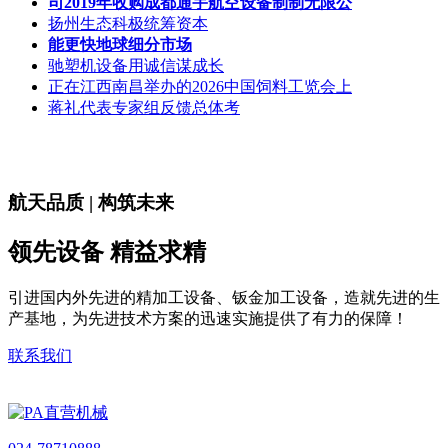
司2019年收购成都通宇航空设备制制无限公
扬州生态科极统筹资本
能更快地球细分市场
驰塑机设备用诚信谋成长
正在江西南昌举办的2026中国饲料工览会上
蒋礼代表专家组反馈总体考
航天品质 | 构筑未来
领先设备 精益求精
引进国内外先进的精加工设备、钣金加工设备，造就先进的生
产基地，为先进技术方案的迅速实施提供了有力的保障！
联系我们